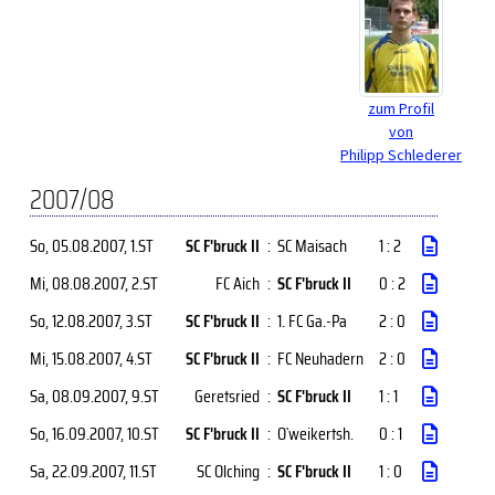
zum Profil
von
Philipp Schlederer
2007/08
So, 05.08.2007
, 1.ST
SC F'bruck II
:
SC Maisach
1 : 2
Mi, 08.08.2007
, 2.ST
FC Aich
:
SC F'bruck II
0 : 2
So, 12.08.2007
, 3.ST
SC F'bruck II
:
1. FC Ga.-Pa
2 : 0
Mi, 15.08.2007
, 4.ST
SC F'bruck II
:
FC Neuhadern
2 : 0
Sa, 08.09.2007
, 9.ST
Geretsried
:
SC F'bruck II
1 : 1
So, 16.09.2007
, 10.ST
SC F'bruck II
:
O`weikertsh.
0 : 1
Sa, 22.09.2007
, 11.ST
SC Olching
:
SC F'bruck II
1 : 0