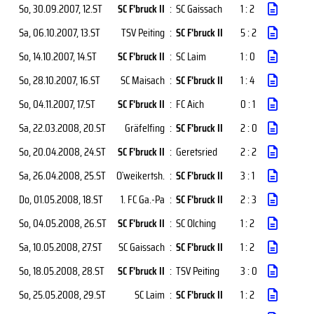
So, 30.09.2007
, 12.ST
SC F'bruck II
:
SC Gaissach
1 : 2
Sa, 06.10.2007
, 13.ST
TSV Peiting
:
SC F'bruck II
5 : 2
So, 14.10.2007
, 14.ST
SC F'bruck II
:
SC Laim
1 : 0
So, 28.10.2007
, 16.ST
SC Maisach
:
SC F'bruck II
1 : 4
So, 04.11.2007
, 17.ST
SC F'bruck II
:
FC Aich
0 : 1
Sa, 22.03.2008
, 20.ST
Gräfelfing
:
SC F'bruck II
2 : 0
So, 20.04.2008
, 24.ST
SC F'bruck II
:
Geretsried
2 : 2
Sa, 26.04.2008
, 25.ST
O`weikertsh.
:
SC F'bruck II
3 : 1
Do, 01.05.2008
, 18.ST
1. FC Ga.-Pa
:
SC F'bruck II
2 : 3
So, 04.05.2008
, 26.ST
SC F'bruck II
:
SC Olching
1 : 2
Sa, 10.05.2008
, 27.ST
SC Gaissach
:
SC F'bruck II
1 : 2
So, 18.05.2008
, 28.ST
SC F'bruck II
:
TSV Peiting
3 : 0
So, 25.05.2008
, 29.ST
SC Laim
:
SC F'bruck II
1 : 2