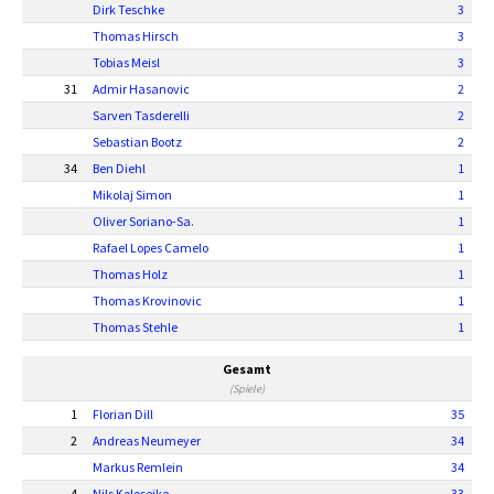
Dirk Teschke
3
Thomas Hirsch
3
Tobias Meisl
3
31
Admir Hasanovic
2
Sarven Tasderelli
2
Sebastian Bootz
2
34
Ben Diehl
1
Mikolaj Simon
1
Oliver Soriano-Sa.
1
Rafael Lopes Camelo
1
Thomas Holz
1
Thomas Krovinovic
1
Thomas Stehle
1
Gesamt
(Spiele)
1
Florian Dill
35
2
Andreas Neumeyer
34
Markus Remlein
34
4
Nils Koloseike
33