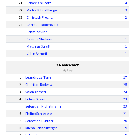
21
Sebastian Bootz
4
22
Micha Schnellberger
3
23
Christoph Prechtl
2
24
Christian Rodenwald
1
Fehmi Sevinc
1
Kastriot Shabani
1
Matthias Straßl
1
Valon Ahmeti
1
2.Mannschaft
(Spiele)
1
Leandro La Torre
27
2
Christian Rodenwald
25
3
Valon Ahmeti
24
4
Fehmi Sevinc
23
Sebastian Nichelmann
23
6
Philipp Schlederer
21
7
Sebastian Hüttner
20
8
Micha Schnellberger
19