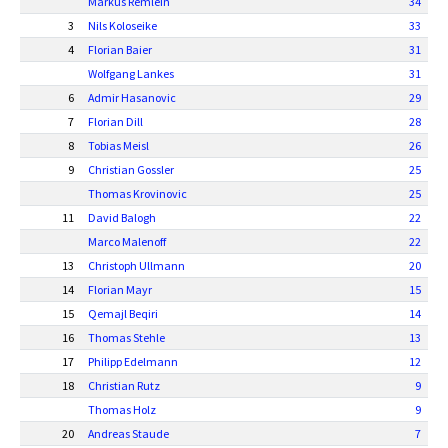
Markus Remlein
34
3
Nils Koloseike
33
4
Florian Baier
31
Wolfgang Lankes
31
6
Admir Hasanovic
29
7
Florian Dill
28
8
Tobias Meisl
26
9
Christian Gossler
25
Thomas Krovinovic
25
11
David Balogh
22
Marco Malenoff
22
13
Christoph Ullmann
20
14
Florian Mayr
15
15
Qemajl Beqiri
14
16
Thomas Stehle
13
17
Philipp Edelmann
12
18
Christian Rutz
9
Thomas Holz
9
20
Andreas Staude
7