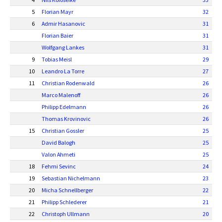
5
Florian Mayr
32
6
Admir Hasanovic
31
Florian Baier
31
Wolfgang Lankes
31
9
Tobias Meisl
29
10
Leandro La Torre
27
11
Christian Rodenwald
26
Marco Malenoff
26
Philipp Edelmann
26
Thomas Krovinovic
26
15
Christian Gossler
25
David Balogh
25
Valon Ahmeti
25
18
Fehmi Sevinc
24
19
Sebastian Nichelmann
23
20
Micha Schnellberger
22
21
Philipp Schlederer
21
22
Christoph Ullmann
20