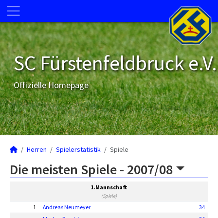
SC Fürstenfeldbruck e.V.
Offizielle Homepage
Herren
Spielerstatistik
Spiele
Die meisten Spiele -
2007/08
1.Mannschaft
(Spiele)
1
Andreas Neumeyer
34