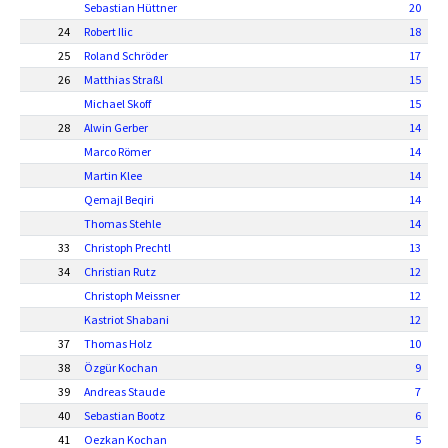
Sebastian Hüttner
20
24
Robert Ilic
18
25
Roland Schröder
17
26
Matthias Straßl
15
Michael Skoff
15
28
Alwin Gerber
14
Marco Römer
14
Martin Klee
14
Qemajl Beqiri
14
Thomas Stehle
14
33
Christoph Prechtl
13
34
Christian Rutz
12
Christoph Meissner
12
Kastriot Shabani
12
37
Thomas Holz
10
38
Özgür Kochan
9
39
Andreas Staude
7
40
Sebastian Bootz
6
41
Oezkan Kochan
5