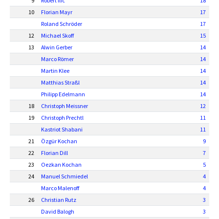
9
Robert Ilic
18
10
Florian Mayr
17
Roland Schröder
17
12
Michael Skoff
15
13
Alwin Gerber
14
Marco Römer
14
Martin Klee
14
Matthias Straßl
14
Philipp Edelmann
14
18
Christoph Meissner
12
19
Christoph Prechtl
11
Kastriot Shabani
11
21
Özgür Kochan
9
22
Florian Dill
7
23
Oezkan Kochan
5
24
Manuel Schmiedel
4
Marco Malenoff
4
26
Christian Rutz
3
David Balogh
3