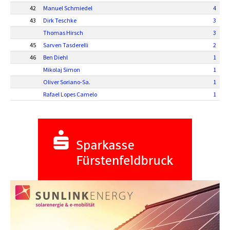
42
Manuel Schmiedel
4
43
Dirk Teschke
3
Thomas Hirsch
3
45
Sarven Tasderelli
2
46
Ben Diehl
1
Mikolaj Simon
1
Oliver Soriano-Sa.
1
Rafael Lopes Camelo
1