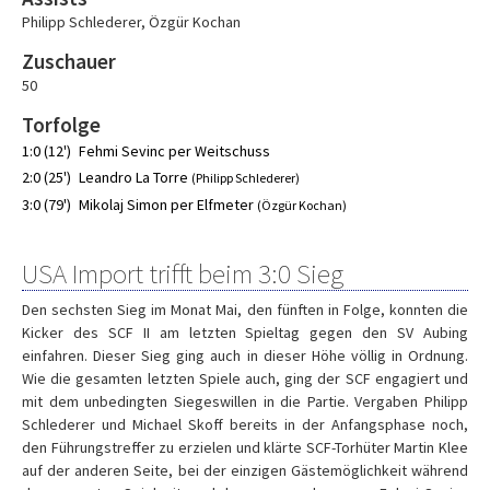
Philipp Schlederer
,
Özgür Kochan
Zuschauer
50
Torfolge
1:0 (12')
Fehmi Sevinc per Weitschuss
2:0 (25')
Leandro La Torre
(Philipp Schlederer)
3:0 (79')
Mikolaj Simon per Elfmeter
(Özgür Kochan)
USA Import trifft beim 3:0 Sieg
Den sechsten Sieg im Monat Mai, den fünften in Folge, konnten die
Kicker des SCF II am letzten Spieltag gegen den SV Aubing
einfahren. Dieser Sieg ging auch in dieser Höhe völlig in Ordnung.
Wie die gesamten letzten Spiele auch, ging der SCF engagiert und
mit dem unbedingten Siegeswillen in die Partie. Vergaben Philipp
Schlederer und Michael Skoff bereits in der Anfangsphase noch,
den Führungstreffer zu erzielen und klärte SCF-Torhüter Martin Klee
auf der anderen Seite, bei der einzigen Gästemöglichkeit während