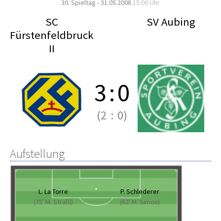
30. Spieltag - 31.05.2008
15:00 Uhr
SC
SV Aubing
Fürstenfeldbruck
II
3
:
0
(2
:
0)
Aufstellung
L. La Torre
P. Schlederer
(75' M. Straßl)
(62' M. Simon)