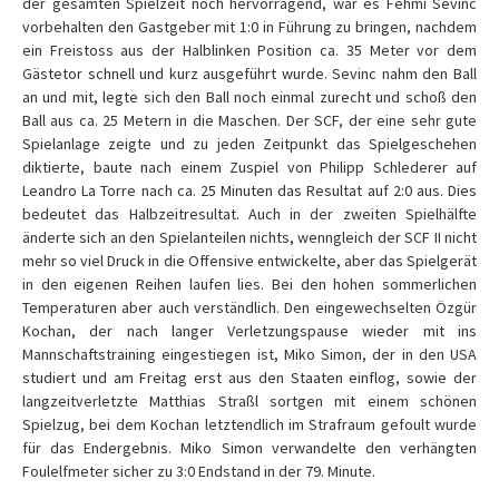
der gesamten Spielzeit noch hervorragend, war es Fehmi Sevinc
vorbehalten den Gastgeber mit 1:0 in Führung zu bringen, nachdem
ein Freistoss aus der Halblinken Position ca. 35 Meter vor dem
Gästetor schnell und kurz ausgeführt wurde. Sevinc nahm den Ball
an und mit, legte sich den Ball noch einmal zurecht und schoß den
Ball aus ca. 25 Metern in die Maschen. Der SCF, der eine sehr gute
Spielanlage zeigte und zu jeden Zeitpunkt das Spielgeschehen
diktierte, baute nach einem Zuspiel von Philipp Schlederer auf
Leandro La Torre nach ca. 25 Minuten das Resultat auf 2:0 aus. Dies
bedeutet das Halbzeitresultat. Auch in der zweiten Spielhälfte
änderte sich an den Spielanteilen nichts, wenngleich der SCF II nicht
mehr so viel Druck in die Offensive entwickelte, aber das Spielgerät
in den eigenen Reihen laufen lies. Bei den hohen sommerlichen
Temperaturen aber auch verständlich. Den eingewechselten Özgür
Kochan, der nach langer Verletzungspause wieder mit ins
Mannschaftstraining eingestiegen ist, Miko Simon, der in den USA
studiert und am Freitag erst aus den Staaten einflog, sowie der
langzeitverletzte Matthias Straßl sortgen mit einem schönen
Spielzug, bei dem Kochan letztendlich im Strafraum gefoult wurde
für das Endergebnis. Miko Simon verwandelte den verhängten
Foulelfmeter sicher zu 3:0 Endstand in der 79. Minute.