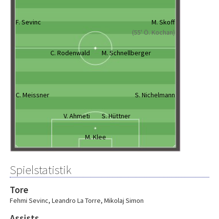
F. Sevinc
M. Skoff
(55' Ö. Kochan)
C. Rodenwald
M. Schnellberger
C. Meissner
S. Nichelmann
V. Ahmeti
S. Hüttner
M. Klee
Spielstatistik
Tore
Fehmi Sevinc
,
Leandro La Torre
,
Mikolaj Simon
Assists