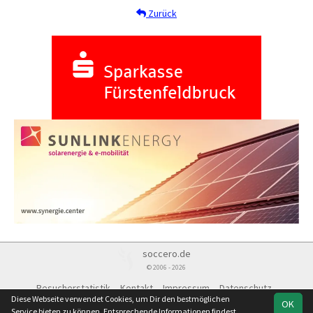
Zurück
soccero.de
© 2006 - 2026
Besucherstatistik
Kontakt
Impressum
Datenschutz
Diese Webseite verwendet Cookies, um Dir den bestmöglichen
OK
Service bieten zu können. Entsprechende Informationen findest