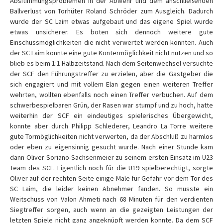
Absitimmungsproblemen in der Abwehr und dem anschließenden
Ballverlust von Torhüter Roland Schröder zum Ausgleich. Dadurch
wurde der SC Laim etwas aufgebaut und das eigene Spiel wurde
etwas unsicherer. Es boten sich dennoch weitere gute
Einschussmöglichkeiten die nicht verwertet werden konnten. Auch
der SC Laim konnte eine gute Kontermöglichkeit nicht nutzen und so
blieb es beim 1:1 Halbzeitstand. Nach dem Seitenwechsel versuchte
der SCF den Führungstreffer zu erzielen, aber die Gastgeber die
sich engagiert und mit vollem Elan gegen einen weiteren Treffer
wehrten, wollten ebenfalls noch einen Treffer verbuchen. Auf dem
schwerbespielbaren Grün, der Rasen war stumpf und zu hoch, hatte
weiterhin der SCF ein eindeutiges spielerisches Übergewicht,
konnte aber durch Philipp Schlederer, Leandro La Torre weitere
gute Tormöglichkeiten nicht verwerten, da der Abschluß zu harmlos
oder eben zu eigensinnig gesucht wurde. Nach einer Stunde kam
dann Oliver Soriano-Sachsenmeier zu seinem ersten Einsatz im U23
Team des SCF. Eigentlich noch für die U19 spielberechtigt, sorgte
Oliver auf der rechten Seite einige Male für Gefahr vor dem Tor des
SC Laim, die leider keinen Abnehmer fanden. So musste ein
Weitschuss von Valon Ahmeti nach 68 Minuten für den verdienten
Siegtreffer sorgen, auch wenn an die gezeigten Leistungen der
letzten Spiele nicht ganz angeknüpft werden konnte. Da dem SCF