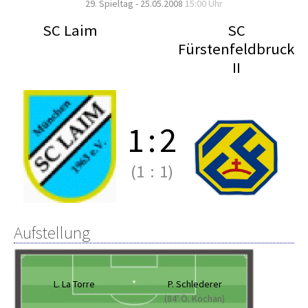
29. Spieltag - 25.05.2008
15:00 Uhr
SC Laim
SC
Fürstenfeldbruck
II
1
:
2
(1
:
1)
Aufstellung
L. La Torre
P. Schlederer
(84' Ö. Kochan)