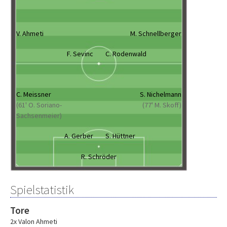
V. Ahmeti
M. Schnellberger
F. Sevinc
C. Rodenwald
C. Meissner
S. Nichelmann
(61' O. Soriano-
(77' M. Skoff)
Sachsenmeier)
A. Gerber
S. Hüttner
R. Schröder
Spielstatistik
Tore
2x Valon Ahmeti