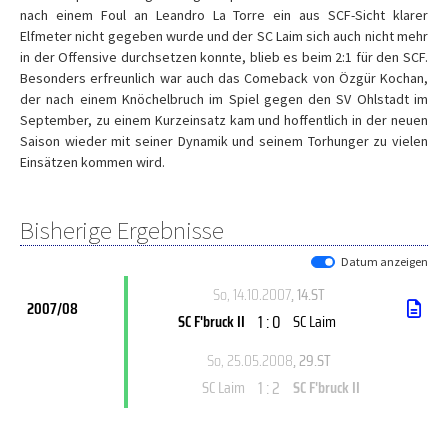
nach einem Foul an Leandro La Torre ein aus SCF-Sicht klarer
Elfmeter nicht gegeben wurde und der SC Laim sich auch nicht mehr
in der Offensive durchsetzen konnte, blieb es beim 2:1 für den SCF.
Besonders erfreunlich war auch das Comeback von Özgür Kochan,
der nach einem Knöchelbruch im Spiel gegen den SV Ohlstadt im
September, zu einem Kurzeinsatz kam und hoffentlich in der neuen
Saison wieder mit seiner Dynamik und seinem Torhunger zu vielen
Einsätzen kommen wird.
Bisherige Ergebnisse
Datum anzeigen
So, 14.10.2007
, 14.ST
2007/08
1 : 0
SC F'bruck II
SC Laim
So, 25.05.2008
, 29.ST
1 : 2
SC Laim
SC F'bruck II