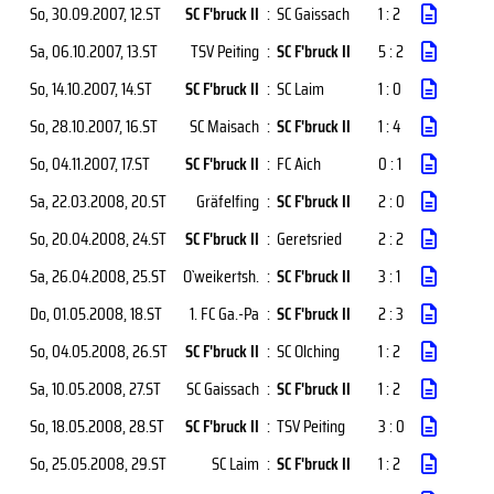
So, 30.09.2007
, 12.ST
SC F'bruck II
:
SC Gaissach
1 : 2
Sa, 06.10.2007
, 13.ST
TSV Peiting
:
SC F'bruck II
5 : 2
So, 14.10.2007
, 14.ST
SC F'bruck II
:
SC Laim
1 : 0
So, 28.10.2007
, 16.ST
SC Maisach
:
SC F'bruck II
1 : 4
So, 04.11.2007
, 17.ST
SC F'bruck II
:
FC Aich
0 : 1
Sa, 22.03.2008
, 20.ST
Gräfelfing
:
SC F'bruck II
2 : 0
So, 20.04.2008
, 24.ST
SC F'bruck II
:
Geretsried
2 : 2
Sa, 26.04.2008
, 25.ST
O`weikertsh.
:
SC F'bruck II
3 : 1
Do, 01.05.2008
, 18.ST
1. FC Ga.-Pa
:
SC F'bruck II
2 : 3
So, 04.05.2008
, 26.ST
SC F'bruck II
:
SC Olching
1 : 2
Sa, 10.05.2008
, 27.ST
SC Gaissach
:
SC F'bruck II
1 : 2
So, 18.05.2008
, 28.ST
SC F'bruck II
:
TSV Peiting
3 : 0
So, 25.05.2008
, 29.ST
SC Laim
:
SC F'bruck II
1 : 2