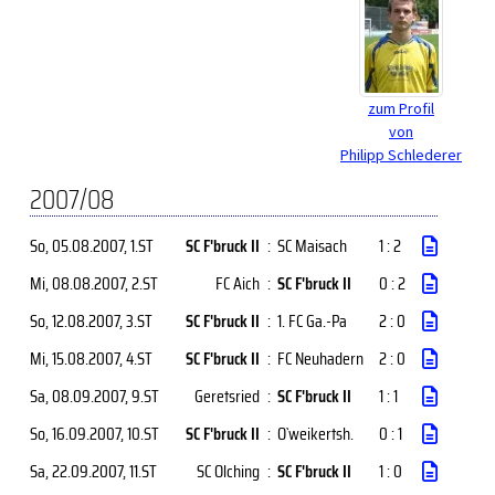
zum Profil
von
Philipp Schlederer
2007/08
So, 05.08.2007
, 1.ST
SC F'bruck II
:
SC Maisach
1 : 2
Mi, 08.08.2007
, 2.ST
FC Aich
:
SC F'bruck II
0 : 2
So, 12.08.2007
, 3.ST
SC F'bruck II
:
1. FC Ga.-Pa
2 : 0
Mi, 15.08.2007
, 4.ST
SC F'bruck II
:
FC Neuhadern
2 : 0
Sa, 08.09.2007
, 9.ST
Geretsried
:
SC F'bruck II
1 : 1
So, 16.09.2007
, 10.ST
SC F'bruck II
:
O`weikertsh.
0 : 1
Sa, 22.09.2007
, 11.ST
SC Olching
:
SC F'bruck II
1 : 0