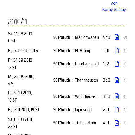
von
Koray Altinay
2010/11
Sa, 14.08.2010
,
SC F'bruck
:
Ma Schwaben
5 : 0
(2)
6.ST
Fr, 17.09.2010
, 11.ST
SC F'bruck
:
FC Affing
1 : 0
(1)
Fr, 24.09.2010
,
SC F'bruck
:
Burghausen II
1 : 2
(1)
12.ST
Mi, 29.09.2010
,
SC F'bruck
:
Thannhausen
3 : 0
(1)
4.ST
Fr, 22.10.2010
,
SC F'bruck
:
Wolfr.hausen
3 : 0
(1)
16.ST
Fr, 12.11.2010
, 19.ST
SC F'bruck
:
Pipinsried
2 : 1
(1)
Sa, 05.03.2011
,
SC F'bruck
:
TC Unterföhr
4 : 1
(1)
22.ST