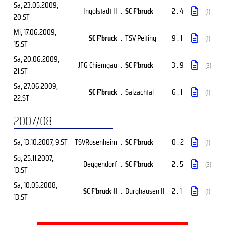
Sa, 23.05.2009
,
Ingolstadt II
:
SC F'bruck
2 : 4
(1)
20.ST
Mi, 17.06.2009
,
SC F'bruck
:
TSV Peiting
9 : 1
(1)
15.ST
Sa, 20.06.2009
,
JFG Chiemgau
:
SC F'bruck
3 : 9
(3)
21.ST
Sa, 27.06.2009
,
SC F'bruck
:
Salzachtal
6 : 1
(1)
22.ST
2007/08
Sa, 13.10.2007
, 9.ST
TSVRosenheim
:
SC F'bruck
0 : 2
(1)
So, 25.11.2007
,
Deggendorf
:
SC F'bruck
2 : 5
(3)
13.ST
Sa, 10.05.2008
,
SC F'bruck II
:
Burghausen II
2 : 1
(1)
13.ST