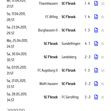
Mi, 13.04.2011
,
Thannhausen
:
SC F'bruck
1 : 4
(2)
21.ST
So, 17.04.2011
,
FC Affing
:
SC F'bruck
1 : 4
(1)
28.ST
Sa, 23.04.2011
,
Burghausen II
:
SC F'bruck
1 : 3
(1)
29.ST
Mo, 25.04.2011
,
SC F'bruck
:
Gundelfingen
4 : 1
(1)
24.ST
Sa, 30.04.2011
,
SC F'bruck
:
Landsberg
2 : 2
(1)
30.ST
Sa, 07.05.2011
,
FC Augsburg II
:
SC F'bruck
1 : 3
(2)
31.ST
Sa, 21.05.2011
,
Wolfr.hausen
:
SC F'bruck
3 : 2
(1)
33.ST
Sa, 28.05.2011
,
SC F'bruck
:
FC Gerolfing
3 : 2
(1)
34.ST