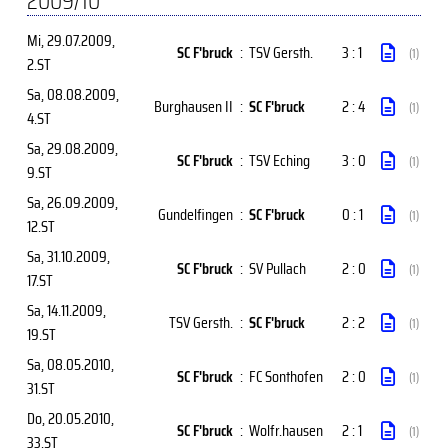
2009/10
Mi, 29.07.2009
,
SC F'bruck
:
TSV Gersth.
3 : 1
(1)
2.ST
Sa, 08.08.2009
,
Burghausen II
:
SC F'bruck
2 : 4
(1)
4.ST
Sa, 29.08.2009
,
SC F'bruck
:
TSV Eching
3 : 0
(1)
9.ST
Sa, 26.09.2009
,
Gundelfingen
:
SC F'bruck
0 : 1
(1)
12.ST
Sa, 31.10.2009
,
SC F'bruck
:
SV Pullach
2 : 0
(1)
17.ST
Sa, 14.11.2009
,
TSV Gersth.
:
SC F'bruck
2 : 2
(1)
19.ST
Sa, 08.05.2010
,
SC F'bruck
:
FC Sonthofen
2 : 0
(1)
31.ST
Do, 20.05.2010
,
SC F'bruck
:
Wolfr.hausen
2 : 1
(1)
33.ST