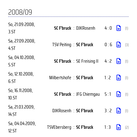
2008/09
So, 21.09.2008
,
SC F'bruck
:
DJKRosenh
4 : 0
(1)
3.ST
Sa, 27.09.2008
,
TSV Peiting
:
SC F'bruck
0 : 6
(3)
4.ST
Sa, 04.10.2008
,
SC F'bruck
:
SE Freising II
4 : 2
(1)
5.ST
So, 12.10.2008
,
Milbertshofe
:
SC F'bruck
1 : 2
(1)
6.ST
So, 16.11.2008
,
SC F'bruck
:
JFG Chiemgau
5 : 1
(1)
10.ST
Sa, 21.03.2009
,
DJKRosenh
:
SC F'bruck
3 : 2
(1)
14.ST
Sa, 04.04.2009
,
TSVEbersberg
:
SC F'bruck
1 : 3
(2)
12.ST