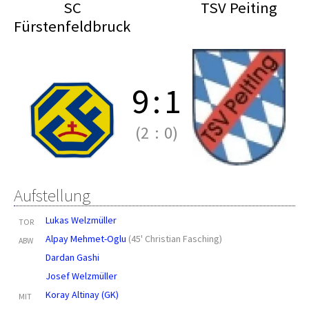
SC
TSV Peiting
Fürstenfeldbruck
9
:
1
(2
:
0)
Aufstellung
Lukas Welzmüller
TOR
Alpay Mehmet-Oglu
(
45' Christian Fasching
)
ABW
Dardan Gashi
Josef Welzmüller
Koray Altinay (GK)
MIT