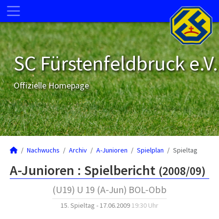
SC Fürstenfeldbruck e.V.
Offizielle Homepage
Nachwuchs
Archiv
A-Junioren
Spielplan
Spieltag
A-Junioren :
Spielbericht
(2008/09)
(U19) U 19 (A-Jun) BOL-Obb
15. Spieltag - 17.06.2009
19:30 Uhr