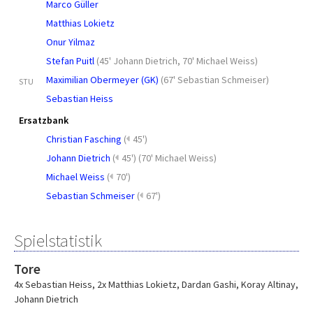
Marco Güller
Matthias Lokietz
Onur Yilmaz
Stefan Puitl
(
45' Johann Dietrich
,
70' Michael Weiss
)
Maximilian Obermeyer (GK)
(
67' Sebastian Schmeiser
)
STU
Sebastian Heiss
Ersatzbank
Christian Fasching
(
45')
Johann Dietrich
(
45')
(
70' Michael Weiss
)
Michael Weiss
(
70')
Sebastian Schmeiser
(
67')
Spielstatistik
Tore
4x Sebastian Heiss
,
2x Matthias Lokietz
,
Dardan Gashi
,
Koray Altinay
,
Johann Dietrich