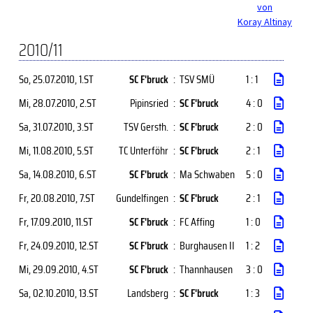
von
Koray Altinay
2010/11
So, 25.07.2010
, 1.ST
SC F'bruck
:
TSV SMÜ
1 : 1
Mi, 28.07.2010
, 2.ST
Pipinsried
:
SC F'bruck
4 : 0
Sa, 31.07.2010
, 3.ST
TSV Gersth.
:
SC F'bruck
2 : 0
Mi, 11.08.2010
, 5.ST
TC Unterföhr
:
SC F'bruck
2 : 1
Sa, 14.08.2010
, 6.ST
SC F'bruck
:
Ma Schwaben
5 : 0
Fr, 20.08.2010
, 7.ST
Gundelfingen
:
SC F'bruck
2 : 1
Fr, 17.09.2010
, 11.ST
SC F'bruck
:
FC Affing
1 : 0
Fr, 24.09.2010
, 12.ST
SC F'bruck
:
Burghausen II
1 : 2
Mi, 29.09.2010
, 4.ST
SC F'bruck
:
Thannhausen
3 : 0
Sa, 02.10.2010
, 13.ST
Landsberg
:
SC F'bruck
1 : 3