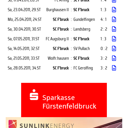
Sa, 23.04.2011
, 29.ST
Burghausen II
:
SC F'bruck
1 : 3
Mo, 25.04.2011
, 24.ST
SC F'bruck
:
Gundelfingen
4 : 1
Sa, 30.04.2011
, 30.ST
SC F'bruck
:
Landsberg
2 : 2
Sa, 07.05.2011
, 31.ST
FC Augsburg II
:
SC F'bruck
1 : 3
Sa, 14.05.2011
, 32.ST
SC F'bruck
:
SV Pullach
0 : 2
Sa, 21.05.2011
, 33.ST
Wolfr.hausen
:
SC F'bruck
3 : 2
Sa, 28.05.2011
, 34.ST
SC F'bruck
:
FC Gerolfing
3 : 2