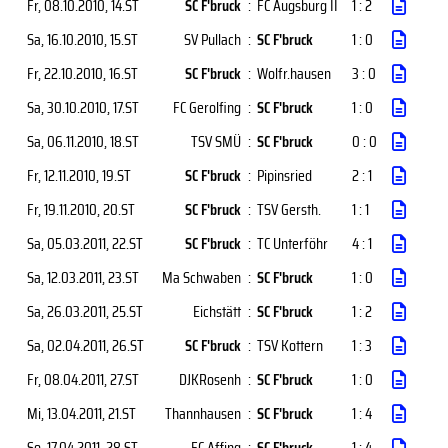
Fr, 08.10.2010
, 14.ST
SC F'bruck
:
FC Augsburg II
1 : 2
Sa, 16.10.2010
, 15.ST
SV Pullach
:
SC F'bruck
1 : 0
Fr, 22.10.2010
, 16.ST
SC F'bruck
:
Wolfr.hausen
3 : 0
Sa, 30.10.2010
, 17.ST
FC Gerolfing
:
SC F'bruck
1 : 0
Sa, 06.11.2010
, 18.ST
TSV SMÜ
:
SC F'bruck
0 : 0
Fr, 12.11.2010
, 19.ST
SC F'bruck
:
Pipinsried
2 : 1
Fr, 19.11.2010
, 20.ST
SC F'bruck
:
TSV Gersth.
1 : 1
Sa, 05.03.2011
, 22.ST
SC F'bruck
:
TC Unterföhr
4 : 1
Sa, 12.03.2011
, 23.ST
Ma Schwaben
:
SC F'bruck
1 : 0
Sa, 26.03.2011
, 25.ST
Eichstätt
:
SC F'bruck
1 : 2
Sa, 02.04.2011
, 26.ST
SC F'bruck
:
TSV Kottern
1 : 3
Fr, 08.04.2011
, 27.ST
DJKRosenh
:
SC F'bruck
1 : 0
Mi, 13.04.2011
, 21.ST
Thannhausen
:
SC F'bruck
1 : 4
So, 17.04.2011
, 28.ST
FC Affing
:
SC F'bruck
1 : 4