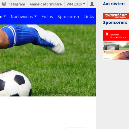
Ausrüster:
Instagram
Anmeldeformulare
WM 2026
n
Nachwuchs
Fotos
Sponsoren
Links
Sponsoren: