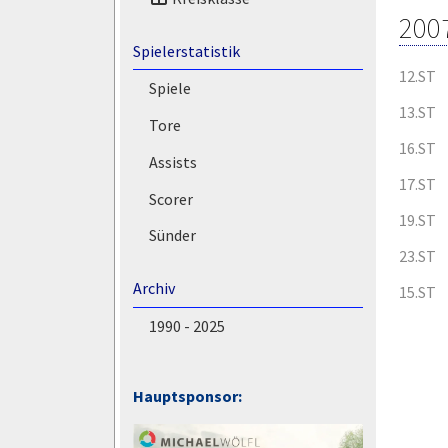
200
Spielerstatistik
12.ST
Spiele
13.ST
Tore
16.ST
Assists
17.ST
Scorer
19.ST
Sünder
23.ST
Archiv
15.ST
1990 - 2025
Hauptsponsor: