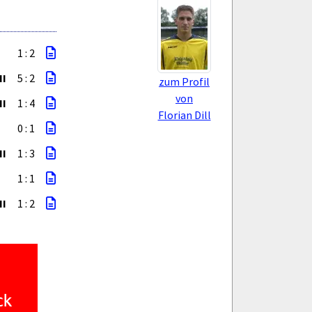
1 : 2
II
5 : 2
zum Profil
von
II
1 : 4
Florian Dill
0 : 1
II
1 : 3
1 : 1
II
1 : 2