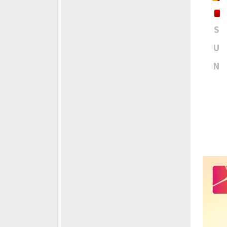
S
U
N