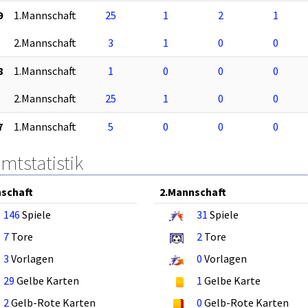
9
1.Mannschaft
25
1
2
1
2.Mannschaft
3
1
0
0
8
1.Mannschaft
1
0
0
0
2.Mannschaft
25
1
0
0
7
1.Mannschaft
5
0
0
0
mtstatistik
schaft
2.Mannschaft
146
Spiele
31
Spiele
7
Tore
2
Tore
3
Vorlagen
0
Vorlagen
29
Gelbe Karten
1
Gelbe Karte
2
Gelb-Rote Karten
0
Gelb-Rote Karten