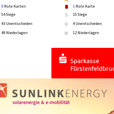
0
Rote Karten
1
Rote Karte
54 Siege
S
15 Siege
43 Unentschieden
U
4 Unentschieden
49 Niederlagen
N
12 Niederlagen