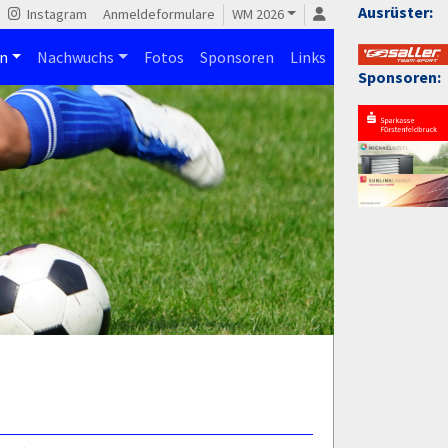
Ausrüster:
Instagram
Anmeldeformulare
WM 2026
n
Nachwuchs
Fotos
Sponsoren
Links
Sponsoren: