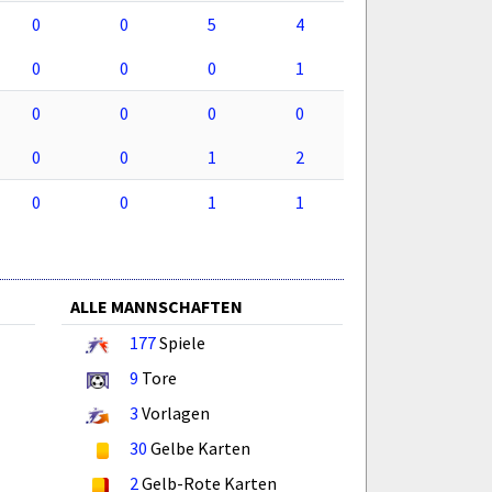
0
0
5
4
0
0
0
1
0
0
0
0
0
0
1
2
0
0
1
1
ALLE MANNSCHAFTEN
177
Spiele
9
Tore
3
Vorlagen
30
Gelbe Karten
2
Gelb-Rote Karten