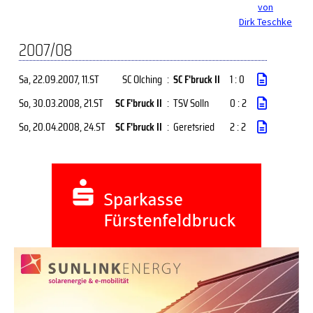
von
Dirk Teschke
2007/08
Sa, 22.09.2007
, 11.ST
SC Olching
:
SC F'bruck II
1 : 0
So, 30.03.2008
, 21.ST
SC F'bruck II
:
TSV Solln
0 : 2
So, 20.04.2008
, 24.ST
SC F'bruck II
:
Geretsried
2 : 2