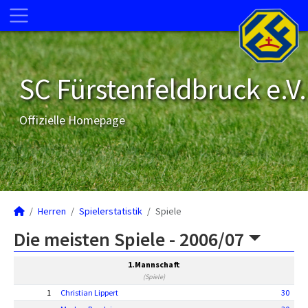
SC Fürstenfeldbruck e.V.
Offizielle Homepage
Herren
Spielerstatistik
Spiele
Die meisten Spiele -
2006/07
1.Mannschaft
(Spiele)
1
Christian Lippert
30