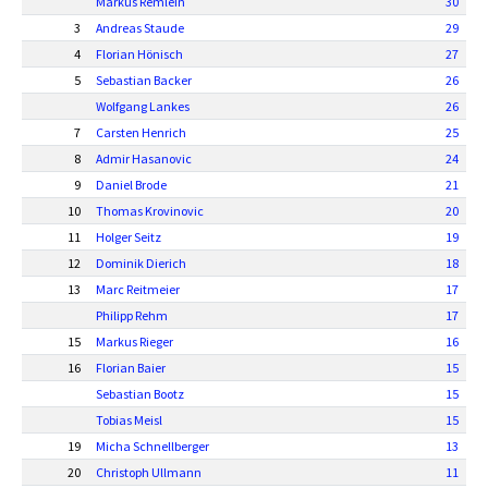
Markus Remlein
30
3
Andreas Staude
29
4
Florian Hönisch
27
5
Sebastian Backer
26
Wolfgang Lankes
26
7
Carsten Henrich
25
8
Admir Hasanovic
24
9
Daniel Brode
21
10
Thomas Krovinovic
20
11
Holger Seitz
19
12
Dominik Dierich
18
13
Marc Reitmeier
17
Philipp Rehm
17
15
Markus Rieger
16
16
Florian Baier
15
Sebastian Bootz
15
Tobias Meisl
15
19
Micha Schnellberger
13
20
Christoph Ullmann
11