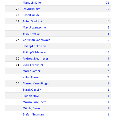
Manuel Müller
11
22
David Balogh
10
23
Robert Weidel
8
24
Anton Siedlitzki
6
Max Urwantschky
6
Stefan Meisel
6
27
Christian Rodenwald
5
Philipp Edelmann
5
Philipp Schlederer
5
30
Andreas Neumeyer
3
31
Luca Franchini
2
Marco Römer
2
Valon Ahmeti
2
34
Ahmed Venedikoglu
1
Burak Özcelik
1
Florian Mayr
1
Maximilian Obert
1
Mikolaj Simon
1
Stefan Neumann
1