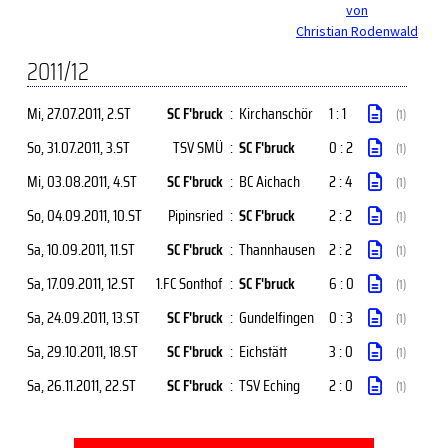
von
Christian Rodenwald
2011/12
Mi, 27.07.2011
, 2.ST
SC F'bruck
:
Kirchanschör
1 : 1
(1)
So, 31.07.2011
, 3.ST
TSV SMÜ
:
SC F'bruck
0 : 2
(1)
Mi, 03.08.2011
, 4.ST
SC F'bruck
:
BC Aichach
2 : 4
(1)
So, 04.09.2011
, 10.ST
Pipinsried
:
SC F'bruck
2 : 2
(1)
Sa, 10.09.2011
, 11.ST
SC F'bruck
:
Thannhausen
2 : 2
(1)
Sa, 17.09.2011
, 12.ST
1.FC Sonthof
:
SC F'bruck
6 : 0
(1)
Sa, 24.09.2011
, 13.ST
SC F'bruck
:
Gundelfingen
0 : 3
(1)
Sa, 29.10.2011
, 18.ST
SC F'bruck
:
Eichstätt
3 : 0
(1)
Sa, 26.11.2011
, 22.ST
SC F'bruck
:
TSV Eching
2 : 0
(1)