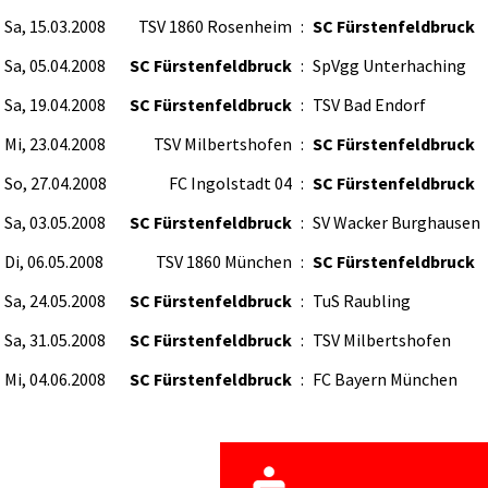
Sa, 15.03.2008
TSV 1860 Rosenheim
:
SC Fürstenfeldbruck
Sa, 05.04.2008
SC Fürstenfeldbruck
:
SpVgg Unterhaching
Sa, 19.04.2008
SC Fürstenfeldbruck
:
TSV Bad Endorf
Mi, 23.04.2008
TSV Milbertshofen
:
SC Fürstenfeldbruck
So, 27.04.2008
FC Ingolstadt 04
:
SC Fürstenfeldbruck
Sa, 03.05.2008
SC Fürstenfeldbruck
:
SV Wacker Burghausen
Di, 06.05.2008
TSV 1860 München
:
SC Fürstenfeldbruck
Sa, 24.05.2008
SC Fürstenfeldbruck
:
TuS Raubling
Sa, 31.05.2008
SC Fürstenfeldbruck
:
TSV Milbertshofen
Mi, 04.06.2008
SC Fürstenfeldbruck
:
FC Bayern München