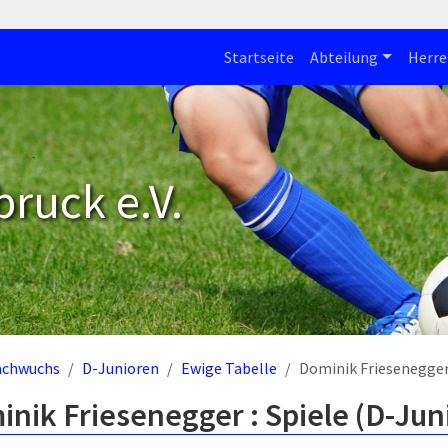
Startseite
Abteilung
Herre
bruck e.V.
achwuchs
D-Junioren
Ewige Tabelle
Dominik Friesenegge
nik Friesenegger : Spiele (D-Jun