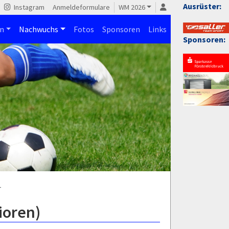
Ausrüster:
Instagram
Anmeldeformulare
WM 2026
n
Nachwuchs
Fotos
Sponsoren
Links
Sponsoren:
r
ioren)