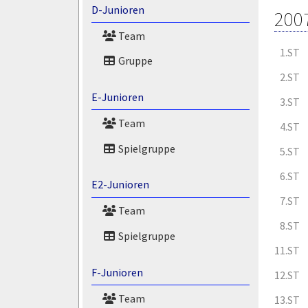
D-Junioren
200
Team
1.ST
Gruppe
2.ST
E-Junioren
3.ST
Team
4.ST
Spielgruppe
5.ST
6.ST
E2-Junioren
7.ST
Team
8.ST
Spielgruppe
11.ST
F-Junioren
12.ST
Team
13.ST