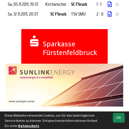
Sa, 05.11.2011
, 19.ST
Kirchanschör
:
SC F'bruck
1 : 1
(1)
Sa, 12.11.2011
, 20.ST
SC F'bruck
:
TSV SMÜ
2 : 0
(1)
Diese Webseite verwendet Cookies, um Dir den bestmöglichen
OK
soccero.de
Service bieten zu können. Entsprechende Informationen findest
© 2006 - 2026
Du unter
Datenschutz
.