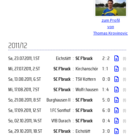
zum Profil
von
Thomas Krovinovic
2011/12
Sa, 23.07.2011
, 1.ST
Eichstätt
:
SC F'bruck
2 : 2
(1)
Mi, 27.07.2011
, 2.ST
SC F'bruck
:
Kirchanschör
1 : 1
(1)
Sa, 13.08.2011
, 6.ST
SC F'bruck
:
TSV Kottern
0 : 0
(1)
Mi, 17.08.2011
, 7.ST
SC F'bruck
:
Wolfr.hausen
1 : 4
(1)
So, 21.08.2011
, 8.ST
Burghausen II
:
SC F'bruck
5 : 0
(1)
Sa, 17.09.2011
, 12.ST
1.FC Sonthof
:
SC F'bruck
6 : 0
(1)
So, 02.10.2011
, 14.ST
VfB Durach
:
SC F'bruck
0 : 4
(1)
Sa, 29.10.2011
, 18.ST
SC F'bruck
:
Eichstätt
3 : 0
(1)