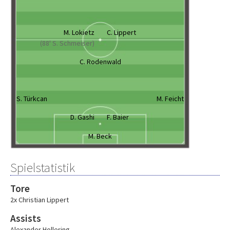
M. Lokietz
C. Lippert
(88' S. Schmeiser)
C. Rodenwald
S. Türkcan
M. Feicht
D. Gashi
F. Baier
M. Beck
Spielstatistik
Tore
2x Christian Lippert
Assists
Alexander Hollering