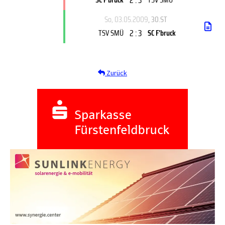
So, 03.05.2009
, 30.ST
2 : 3
TSV SMÜ
SC F'bruck
Zurück