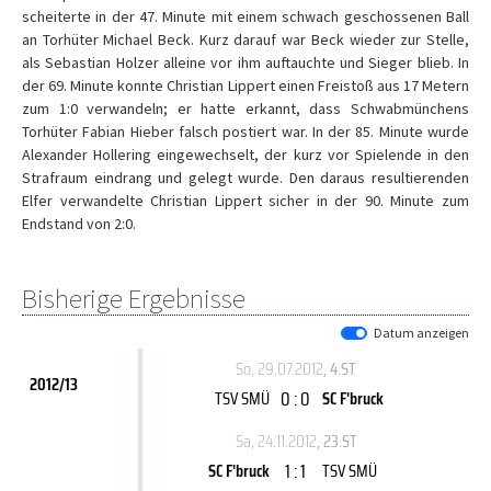
scheiterte in der 47. Minute mit einem schwach geschossenen Ball
an Torhüter Michael Beck. Kurz darauf war Beck wieder zur Stelle,
als Sebastian Holzer alleine vor ihm auftauchte und Sieger blieb. In
der 69. Minute konnte Christian Lippert einen Freistoß aus 17 Metern
zum 1:0 verwandeln; er hatte erkannt, dass Schwabmünchens
Torhüter Fabian Hieber falsch postiert war. In der 85. Minute wurde
Alexander Hollering eingewechselt, der kurz vor Spielende in den
Strafraum eindrang und gelegt wurde. Den daraus resultierenden
Elfer verwandelte Christian Lippert sicher in der 90. Minute zum
Endstand von 2:0.
Bisherige Ergebnisse
Datum anzeigen
So, 29.07.2012
, 4.ST
2012/13
0 : 0
TSV SMÜ
SC F'bruck
Sa, 24.11.2012
, 23.ST
1 : 1
SC F'bruck
TSV SMÜ