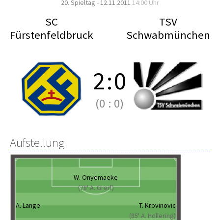
20. Spieltag - 12.11.2011
14:00 Uhr
SC
TSV
Fürstenfeldbruck
Schwabmünchen
2
:
0
(0
:
0)
Aufstellung
W. Onyemaeke
(78' A. Greif)
A. Lange
T. Krovinovic
(85' A. Hollering)