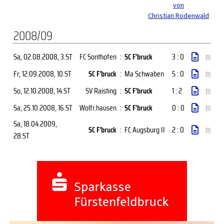
von
Christian Rodenwald
2008/09
Sa, 02.08.2008
, 3.ST
FC Sonthofen
:
SC F'bruck
3 : 0
(1)
Fr, 12.09.2008
, 10.ST
SC F'bruck
:
Ma Schwaben
5 : 0
(1)
So, 12.10.2008
, 14.ST
SV Raisting
:
SC F'bruck
1 : 2
(1)
Sa, 25.10.2008
, 16.ST
Wolfr.hausen
:
SC F'bruck
0 : 0
(1)
Sa, 18.04.2009
,
SC F'bruck
:
FC Augsburg II
2 : 0
(1)
28.ST