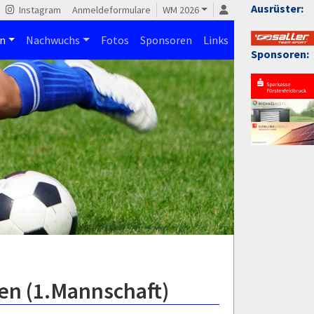
Ausrüster:
Instagram
Anmeldeformulare
WM 2026
n
Nachwuchs
Fotos
Sponsoren
Links
Sponsoren:
en (1.Mannschaft)