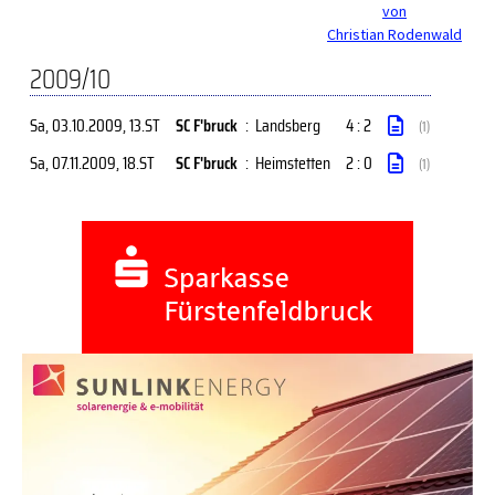
von
Christian Rodenwald
2009/10
Sa, 03.10.2009
, 13.ST
SC F'bruck
:
Landsberg
4 : 2
(1)
Sa, 07.11.2009
, 18.ST
SC F'bruck
:
Heimstetten
2 : 0
(1)