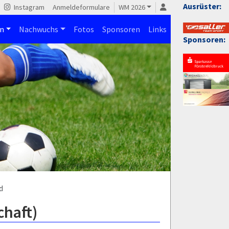
Ausrüster:
Instagram
Anmeldeformulare
WM 2026
n
Nachwuchs
Fotos
Sponsoren
Links
Sponsoren:
d
chaft)