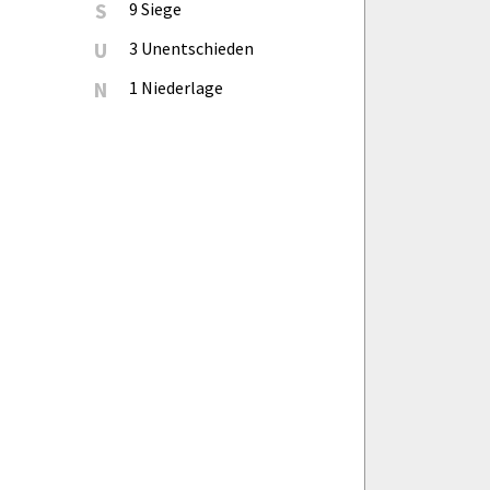
S
9 Siege
U
3 Unentschieden
N
1 Niederlage