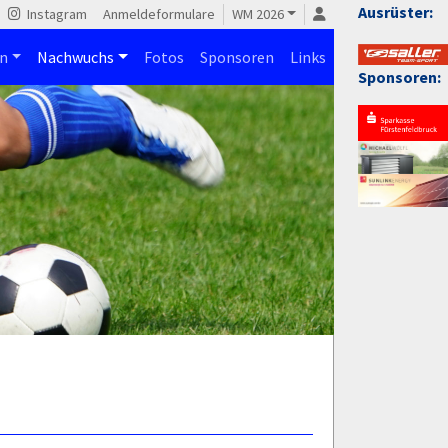
Ausrüster:
Instagram
Anmeldeformulare
WM 2026
n
Nachwuchs
Fotos
Sponsoren
Links
Sponsoren: