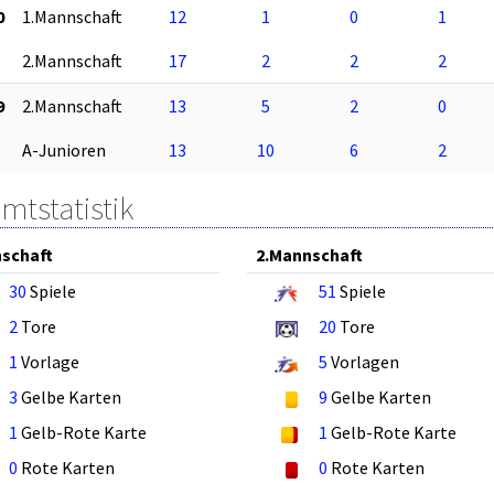
0
1.Mannschaft
12
1
0
1
2.Mannschaft
17
2
2
2
9
2.Mannschaft
13
5
2
0
A-Junioren
13
10
6
2
mtstatistik
schaft
2.Mannschaft
30
Spiele
51
Spiele
2
Tore
20
Tore
1
Vorlage
5
Vorlagen
3
Gelbe Karten
9
Gelbe Karten
1
Gelb-Rote Karte
1
Gelb-Rote Karte
0
Rote Karten
0
Rote Karten