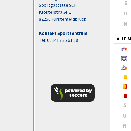
S
Sportgastätte SCF
Klosterstraße 2
U
82256 Fürstenfeldbruck
N
Kontakt Sportzentrum
ALLE 
Tel: 08141 / 35 61 88
S
U
N