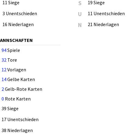
11 Siege
S
19 Siege
3 Unentschieden
U
11 Unentschieden
16 Niederlagen
N
21 Niederlagen
MANNSCHAFTEN
94
Spiele
32
Tore
12
Vorlagen
14
Gelbe Karten
2
Gelb-Rote Karten
0
Rote Karten
39 Siege
17 Unentschieden
38 Niederlagen