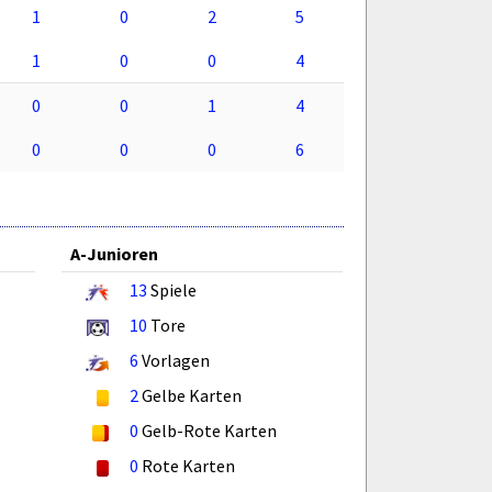
1
0
2
5
1
0
0
4
0
0
1
4
0
0
0
6
A-Junioren
13
Spiele
10
Tore
6
Vorlagen
2
Gelbe Karten
0
Gelb-Rote Karten
0
Rote Karten