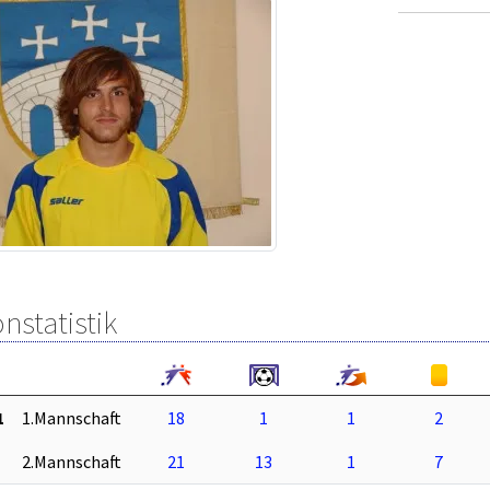
nstatistik
1
1.Mannschaft
18
1
1
2
2.Mannschaft
21
13
1
7