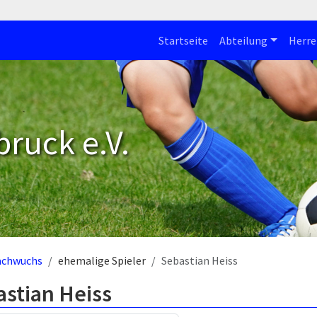
Startseite
Abteilung
Herre
bruck e.V.
achwuchs
ehemalige Spieler
Sebastian Heiss
astian Heiss