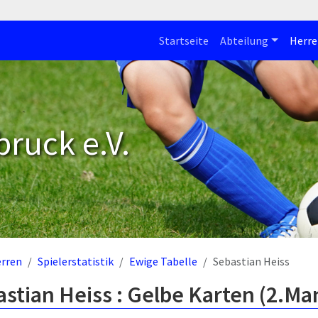
Startseite
Abteilung
Herre
bruck e.V.
rren
Spielerstatistik
Ewige Tabelle
Sebastian Heiss
stian Heiss : Gelbe Karten (2.Ma