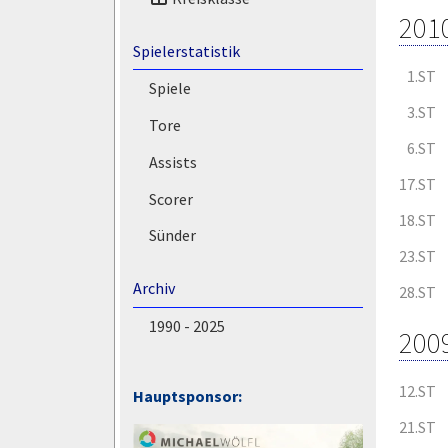
201
Spielerstatistik
1.ST
Spiele
3.ST
Tore
6.ST
Assists
17.ST
Scorer
18.ST
Sünder
23.ST
Archiv
28.ST
1990 - 2025
200
12.ST
Hauptsponsor:
21.ST