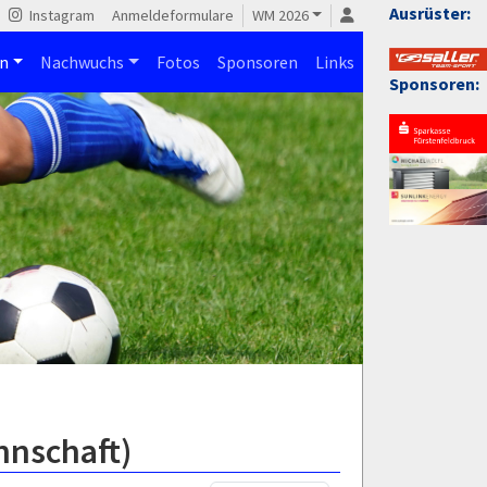
Ausrüster:
Instagram
Anmeldeformulare
WM 2026
n
Nachwuchs
Fotos
Sponsoren
Links
Sponsoren:
nnschaft)