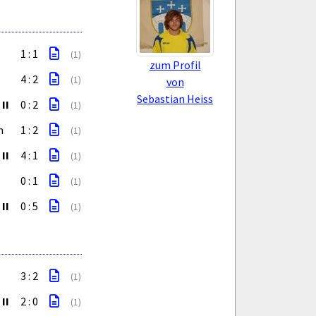
1 : 1
(1)
zum Profil
4 : 2
(1)
von
Sebastian Heiss
II
0 : 2
(1)
n
1 : 2
(1)
II
4 : 1
(1)
0 : 1
(1)
II
0 : 5
(1)
3 : 2
(1)
II
2 : 0
(1)