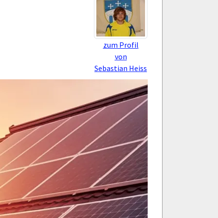
zum Profil
von
Sebastian Heiss