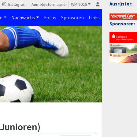
Ausrüster:
Instagram
Anmeldeformulare
WM 2026
n
Nachwuchs
Fotos
Sponsoren
Links
Sponsoren:
-Junioren)