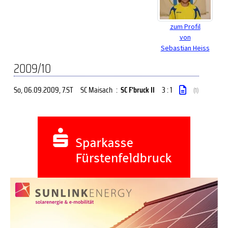
zum Profil
von
Sebastian Heiss
2009/10
So, 06.09.2009
, 7.ST
SC Maisach
:
SC F'bruck II
3 : 1
(1)