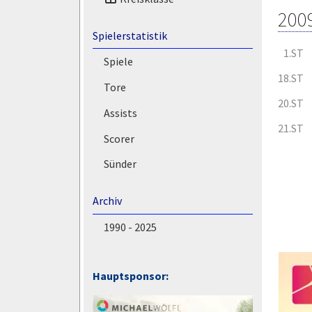
200
Spielerstatistik
1.ST
Spiele
18.ST
Tore
20.ST
Assists
21.ST
Scorer
Sünder
Archiv
1990 - 2025
Hauptsponsor: