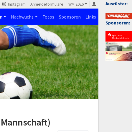
Ausrüster:
Instagram
Anmeldeformulare
WM 2026
n
Nachwuchs
Fotos
Sponsoren
Links
Sponsoren:
.Mannschaft)