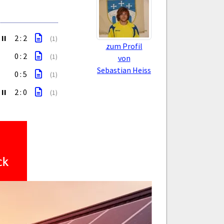
II
2 : 2
(1)
zum Profil
0 : 2
(1)
von
Sebastian Heiss
0 : 5
(1)
II
2 : 0
(1)