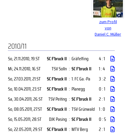
zum Profil
von
Daniel C. Müller
2010/11
So, 21.11.2010
, 19.ST
SC F'bruck II
:
Gräfelfing
4 : 1
Mi, 24.11.2010
, 16.ST
TSV Solln
:
SC F'bruck II
1 : 4
So, 27.03.2011
, 21.ST
SC F'bruck II
:
1. FC Ga.-Pa
3 : 2
So, 10.04.2011
, 23.ST
SC F'bruck II
:
Planegg
0 : 1
Sa, 30.04.2011
, 26.ST
TSV Peiting
:
SC F'bruck II
2 : 1
So, 08.05.2011
, 27.ST
SC F'bruck II
:
TSV Grünwald
1 : 0
So, 15.05.2011
, 28.ST
DJK Pasing
:
SC F'bruck II
0 : 5
So, 22.05.2011
, 29.ST
SC F'bruck II
:
MTV Berg
2 : 1