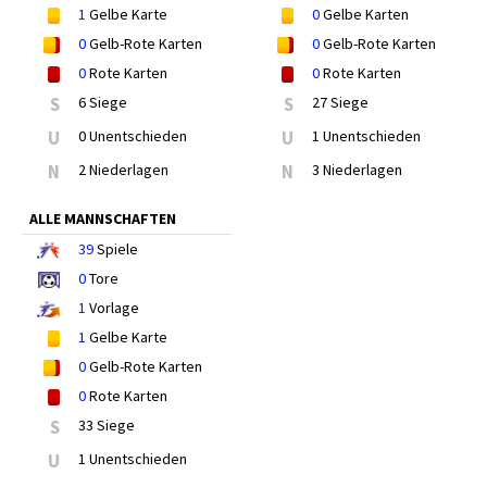
1
Gelbe Karte
0
Gelbe Karten
0
Gelb-Rote Karten
0
Gelb-Rote Karten
0
Rote Karten
0
Rote Karten
S
6 Siege
S
27 Siege
U
0 Unentschieden
U
1 Unentschieden
N
2 Niederlagen
N
3 Niederlagen
ALLE MANNSCHAFTEN
39
Spiele
0
Tore
1
Vorlage
1
Gelbe Karte
0
Gelb-Rote Karten
0
Rote Karten
S
33 Siege
U
1 Unentschieden