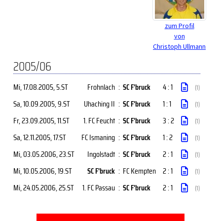
zum Profil
von
Christoph Ullmann
2005/06
Mi, 17.08.2005
, 5.ST
Frohnlach
:
SC F'bruck
4 : 1
(1)
Sa, 10.09.2005
, 9.ST
Uhaching II
:
SC F'bruck
1 : 1
(1)
Fr, 23.09.2005
, 11.ST
1. FC Feucht
:
SC F'bruck
3 : 2
(1)
Sa, 12.11.2005
, 17.ST
FC Ismaning
:
SC F'bruck
1 : 2
(1)
Mi, 03.05.2006
, 23.ST
Ingolstadt
:
SC F'bruck
2 : 1
(1)
Mi, 10.05.2006
, 19.ST
SC F'bruck
:
FC Kempten
2 : 1
(1)
Mi, 24.05.2006
, 25.ST
1. FC Passau
:
SC F'bruck
2 : 1
(1)