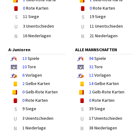
0
Rote Karten
0
Rote Karten
S
11 Siege
S
19 Siege
U
3 Unentschieden
U
11 Unentschieden
N
16 Niederlagen
N
21 Niederlagen
A-Junioren
ALLE MANNSCHAFTEN
13
Spiele
94
Spiele
10
Tore
32
Tore
6
Vorlagen
12
Vorlagen
2
Gelbe Karten
14
Gelbe Karten
0
Gelb-Rote Karten
2
Gelb-Rote Karten
0
Rote Karten
0
Rote Karten
S
9 Siege
S
39 Siege
U
3 Unentschieden
U
17 Unentschieden
N
1 Niederlage
N
38 Niederlagen