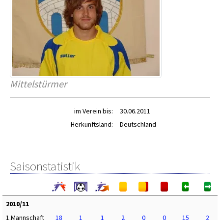
Mittelstürmer
im Verein bis:
30.06.2011
Herkunftsland:
Deutschland
Saisonstatistik
2010/11
1.Mannschaft
18
1
1
2
0
0
15
2