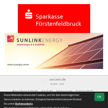
soccero.de
© 2006 - 2026
Besucherstatistik
Kontakt
Impressum
Datenschutz
Diese Webseite verwendet Cookies, um Dir den bestmöglichen
OK
Service bieten zu können. Entsprechende Informationen findest
Du unter
Datenschutz
.
Mit der Nutzung der Webseite erklärst Du Dich mit der