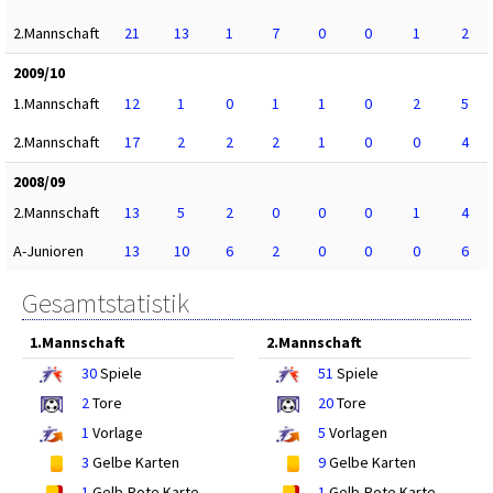
2.Mannschaft
21
13
1
7
0
0
1
2
2009/10
1.Mannschaft
12
1
0
1
1
0
2
5
2.Mannschaft
17
2
2
2
1
0
0
4
2008/09
2.Mannschaft
13
5
2
0
0
0
1
4
A-Junioren
13
10
6
2
0
0
0
6
Gesamtstatistik
1.Mannschaft
2.Mannschaft
30
Spiele
51
Spiele
2
Tore
20
Tore
1
Vorlage
5
Vorlagen
3
Gelbe Karten
9
Gelbe Karten
1
Gelb-Rote Karte
1
Gelb-Rote Karte