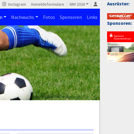
Ausrüster:
Instagram
Anmeldeformulare
WM 2026
n
Nachwuchs
Fotos
Sponsoren
Links
Sponsoren: