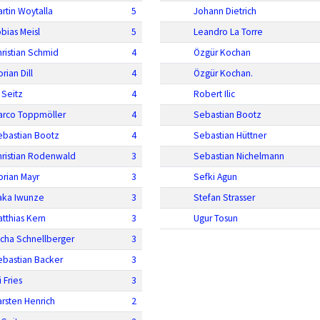
rtin Woytalla
5
Johann Dietrich
bias Meisl
5
Leandro La Torre
ristian Schmid
4
Özgür Kochan
orian Dill
4
Özgür Kochan.
 Seitz
4
Robert Ilic
arco Toppmöller
4
Sebastian Bootz
ebastian Bootz
4
Sebastian Hüttner
hristian Rodenwald
3
Sebastian Nichelmann
orian Mayr
3
Sefki Agun
aka Iwunze
3
Stefan Strasser
tthias Kern
3
Ugur Tosun
icha Schnellberger
3
ebastian Backer
3
i Fries
3
rsten Henrich
2