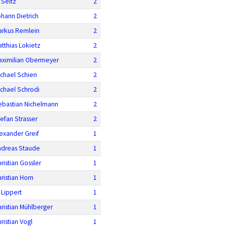
 Seitz
2
hann Dietrich
2
arkus Remlein
2
tthias Lokietz
2
aximilian Obermeyer
2
ichael Schien
2
chael Schrodi
2
ebastian Nichelmann
2
efan Strasser
2
exander Greif
1
ndreas Staude
1
ristian Gossler
1
ristian Horn
1
 Lippert
1
ristian Mühlberger
1
ristian Vogl
1