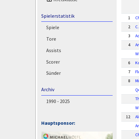
Spielerstatistik
1
C
2
C.
Spiele
3
A
Tore
4
A
Assists
W
Scorer
6
Ko
7
Fl
Sünder
8
M
Archiv
Qe
T
1990 - 2025
W
12
Al
Hauptsponsor:
A
Ch