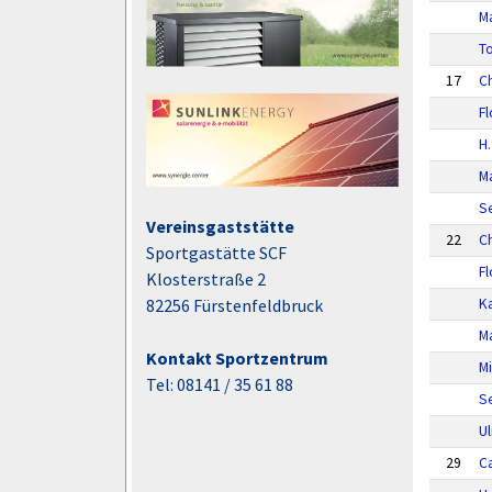
Ma
To
17
Ch
Fl
H.
M
S
Vereinsgaststätte
22
C
Sportgastätte SCF
Fl
Klosterstraße 2
82256 Fürstenfeldbruck
K
Ma
Kontakt Sportzentrum
M
Tel: 08141 / 35 61 88
S
Ul
29
Ca