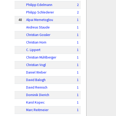
Philipp Edelmann
2
Philipp Schlederer
2
48
Alpai Memetoglou
1
Andreas Staude
1
Christian Gossler
1
Christian Horn
1
C. Lippert
1
Christian Mühlberger
1
Christian Vogl
1
Daniel Weber
1
David Balogh
1
David Reinisch
1
Dominik Dierich
1
Karol Kopec
1
Marc Reitmeier
1