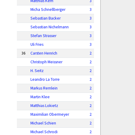
Matthias Kern
3
Micha Schnellberger
3
Sebastian Backer
3
Sebastian Nichelmann
3
Stefan Strasser
3
Uli Fries
3
36
Carsten Henrich
2
Christoph Meissner
2
H. Seitz
2
Leandro La Torre
2
Markus Remlein
2
Martin Klee
2
Matthias Lokietz
2
Maximilian Obermeyer
2
Michael Schien
2
Michael Schrodi
2