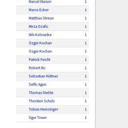
Marcel Maison
1
Marco Ecker
1
Matthias Streun
1
Mirza Dzafic
1
Nils Koloseike
1
Özgür Kochan
1
Özgür Kochan.
1
Patrick Feicht
1
Robert Ilic
1
Sebastian Hüttner
1
Sefki Agun
1
Thomas Stehle
1
Thorsten Schulz
1
Tobias Heinzinger
1
Ugur Tosun
1