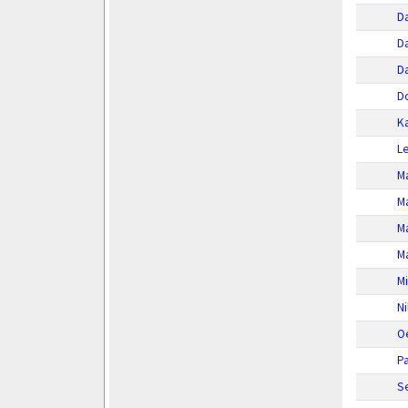
D
D
Da
Do
K
L
M
M
M
Ma
Mi
Ni
O
Pa
Se