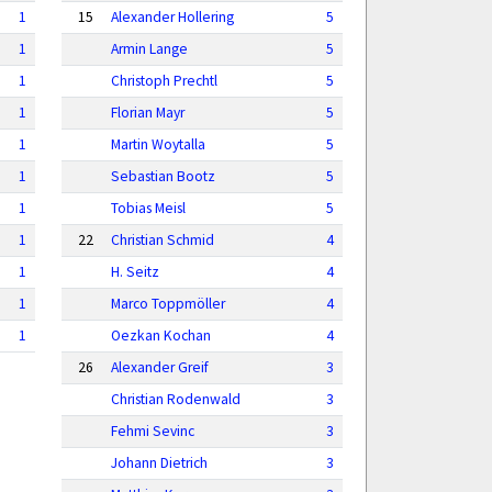
1
15
Alexander Hollering
5
1
Armin Lange
5
1
Christoph Prechtl
5
1
Florian Mayr
5
1
Martin Woytalla
5
1
Sebastian Bootz
5
1
Tobias Meisl
5
1
22
Christian Schmid
4
1
H. Seitz
4
1
Marco Toppmöller
4
1
Oezkan Kochan
4
26
Alexander Greif
3
Christian Rodenwald
3
Fehmi Sevinc
3
Johann Dietrich
3