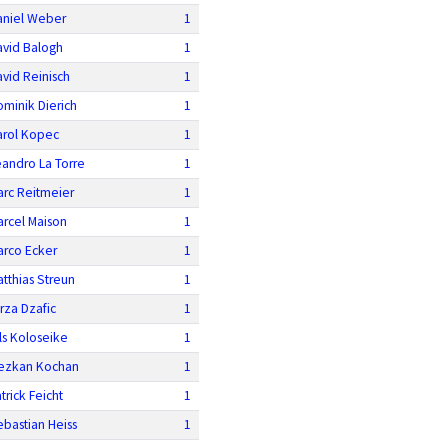
aniel Weber
1
avid Balogh
1
vid Reinisch
1
minik Dierich
1
arol Kopec
1
eandro La Torre
1
arc Reitmeier
1
arcel Maison
1
arco Ecker
1
tthias Streun
1
rza Dzafic
1
ls Koloseike
1
ezkan Kochan
1
trick Feicht
1
bastian Heiss
1