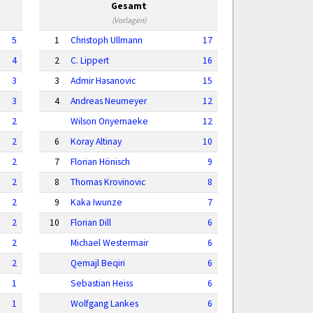
Gesamt
(Vorlagen)
5
1
Christoph Ullmann
17
4
2
C. Lippert
16
3
3
Admir Hasanovic
15
3
4
Andreas Neumeyer
12
2
Wilson Onyemaeke
12
2
6
Koray Altinay
10
2
7
Florian Hönisch
9
2
8
Thomas Krovinovic
8
2
9
Kaka Iwunze
7
2
10
Florian Dill
6
2
Michael Westermair
6
2
Qemajl Beqiri
6
1
Sebastian Heiss
6
1
Wolfgang Lankes
6