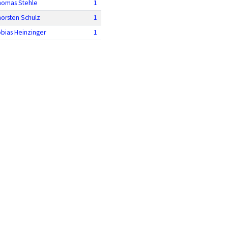
homas Stehle
1
horsten Schulz
1
bias Heinzinger
1