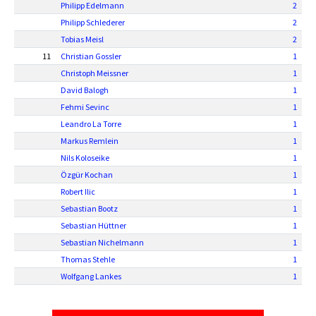
Philipp Edelmann
2
Philipp Schlederer
2
Tobias Meisl
2
11
Christian Gossler
1
Christoph Meissner
1
David Balogh
1
Fehmi Sevinc
1
Leandro La Torre
1
Markus Remlein
1
Nils Koloseike
1
Özgür Kochan
1
Robert Ilic
1
Sebastian Bootz
1
Sebastian Hüttner
1
Sebastian Nichelmann
1
Thomas Stehle
1
Wolfgang Lankes
1