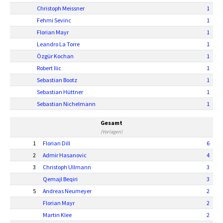
Christoph Meissner
1
Fehmi Sevinc
1
Florian Mayr
1
Leandro La Torre
1
Özgür Kochan
1
Robert Ilic
1
Sebastian Bootz
1
Sebastian Hüttner
1
Sebastian Nichelmann
1
Gesamt
(Vorlagen)
1
Florian Dill
6
2
Admir Hasanovic
4
3
Christoph Ullmann
3
Qemajl Beqiri
3
5
Andreas Neumeyer
2
Florian Mayr
2
Martin Klee
2