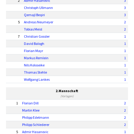
2
Admir Hasanovic
3
Christoph Ullmann
3
Qemajl Beqiri
3
5
Andreas Neumeyer
2
Tobias Meisl
2
7
Christian Gossler
1
David Balogh
1
Florian Mayr
1
Markus Remlein
1
Nils Koloseike
1
Thomas Stehle
1
Wolfgang Lankes
1
2.Mannschaft
(Vorlagen)
1
Florian Dill
2
Martin Klee
2
Philipp Edelmann
2
Philipp Schlederer
2
5
Admir Hasanovic
1