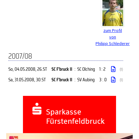
zum Profil
von
Philipp Schlederer
2007/08
So, 04.05.2008
, 26.ST
SC F'bruck II
:
SC Olching
1 : 2
(1)
Sa, 31.05.2008
, 30.ST
SC F'bruck II
:
SV Aubing
3 : 0
(1)