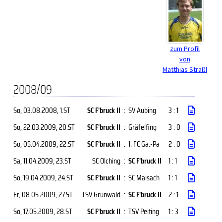
zum Profil
von
Matthias Straßl
2008/09
So, 03.08.2008
, 1.ST
SC F'bruck II
:
SV Aubing
3 : 1
So, 22.03.2009
, 20.ST
SC F'bruck II
:
Gräfelfing
3 : 0
So, 05.04.2009
, 22.ST
SC F'bruck II
:
1. FC Ga.-Pa
2 : 0
Sa, 11.04.2009
, 23.ST
SC Olching
:
SC F'bruck II
1 : 1
So, 19.04.2009
, 24.ST
SC F'bruck II
:
SC Maisach
1 : 1
Fr, 08.05.2009
, 27.ST
TSV Grünwald
:
SC F'bruck II
2 : 1
So, 17.05.2009
, 28.ST
SC F'bruck II
:
TSV Peiting
1 : 3