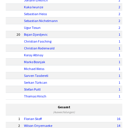
Johann Dietrich
2
Kaka Iwunze
2
Sebastian Heiss
2
Sebastian Nichelmann
2
Ugur Tosun
2
20
Bojan Djordjevic
1
Christian Fasching
1
Christian Rodenwald
1
Koray Altinay
1
Marko Bosnjak
1
Michael Weiss
1
Sarven Tasdereli
1
Serkan Türkcan
1
Stefan Puitl
1
Thomas Hirsch
1
Gesamt
(Auswechslungen)
1
Florian Skoff
16
2
Wilson Onyemaeke
14