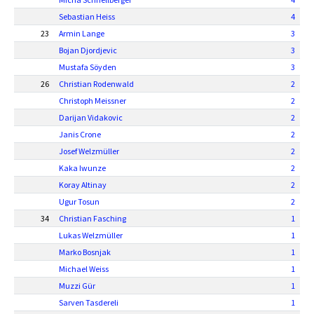
Sebastian Heiss
4
23
Armin Lange
3
Bojan Djordjevic
3
Mustafa Söyden
3
26
Christian Rodenwald
2
Christoph Meissner
2
Darijan Vidakovic
2
Janis Crone
2
Josef Welzmüller
2
Kaka Iwunze
2
Koray Altinay
2
Ugur Tosun
2
34
Christian Fasching
1
Lukas Welzmüller
1
Marko Bosnjak
1
Michael Weiss
1
Muzzi Gür
1
Sarven Tasdereli
1