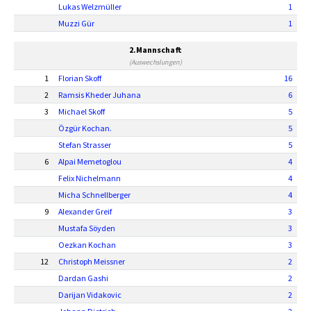
Lukas Welzmüller
1
Muzzi Gür
1
2.Mannschaft
(Auswechslungen)
1
Florian Skoff
16
2
Ramsis Kheder Juhana
6
3
Michael Skoff
5
Özgür Kochan.
5
Stefan Strasser
5
6
Alpai Memetoglou
4
Felix Nichelmann
4
Micha Schnellberger
4
9
Alexander Greif
3
Mustafa Söyden
3
Oezkan Kochan
3
12
Christoph Meissner
2
Dardan Gashi
2
Darijan Vidakovic
2