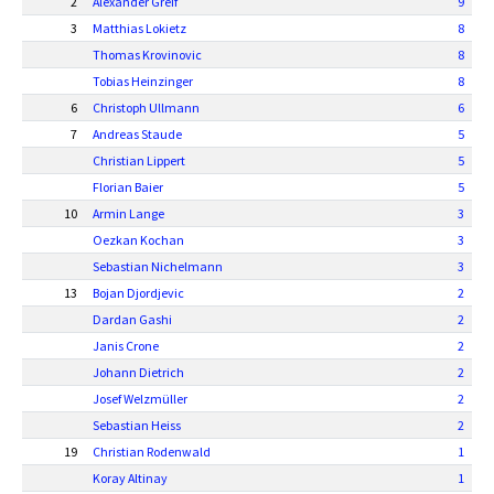
2
Alexander Greif
9
3
Matthias Lokietz
8
Thomas Krovinovic
8
Tobias Heinzinger
8
6
Christoph Ullmann
6
7
Andreas Staude
5
Christian Lippert
5
Florian Baier
5
10
Armin Lange
3
Oezkan Kochan
3
Sebastian Nichelmann
3
13
Bojan Djordjevic
2
Dardan Gashi
2
Janis Crone
2
Johann Dietrich
2
Josef Welzmüller
2
Sebastian Heiss
2
19
Christian Rodenwald
1
Koray Altinay
1