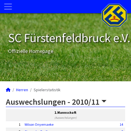
SC Fürstenfeldbruck e.V.
Offizielle Homepage
Herren
Spielerstatistik
Auswechslungen -
2010/11
1.Mannschaft
(Auswechslungen)
1
Wilson Onyemaeke
14