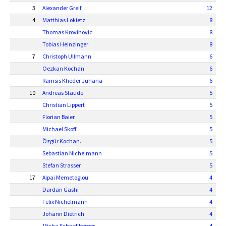
3
Alexander Greif
12
4
Matthias Lokietz
8
Thomas Krovinovic
8
Tobias Heinzinger
8
7
Christoph Ullmann
6
Oezkan Kochan
6
Ramsis Kheder Juhana
6
10
Andreas Staude
5
Christian Lippert
5
Florian Baier
5
Michael Skoff
5
Özgür Kochan.
5
Sebastian Nichelmann
5
Stefan Strasser
5
17
Alpai Memetoglou
4
Dardan Gashi
4
Felix Nichelmann
4
Johann Dietrich
4
Micha Schnellberger
4