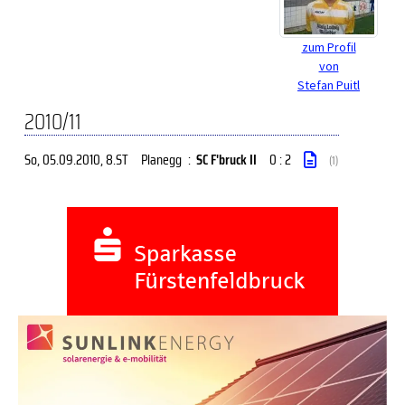
zum Profil
von
Stefan Puitl
2010/11
So, 05.09.2010
, 8.ST
Planegg
:
SC F'bruck II
0 : 2
(1)