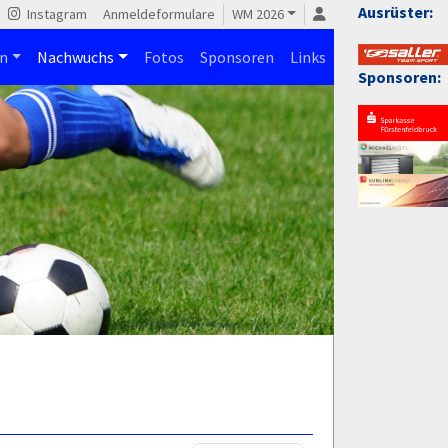
Ausrüster:
Instagram
Anmeldeformulare
WM 2026
n
Nachwuchs
Fotos
Sponsoren
Links
Sponsoren: