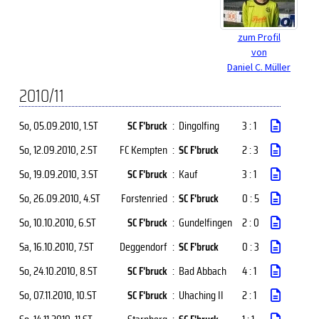
zum Profil
von
Daniel C. Müller
2010/11
So, 05.09.2010
, 1.ST
SC F'bruck
:
Dingolfing
3 : 1
So, 12.09.2010
, 2.ST
FC Kempten
:
SC F'bruck
2 : 3
So, 19.09.2010
, 3.ST
SC F'bruck
:
Kauf
3 : 1
So, 26.09.2010
, 4.ST
Forstenried
:
SC F'bruck
0 : 5
So, 10.10.2010
, 6.ST
SC F'bruck
:
Gundelfingen
2 : 0
Sa, 16.10.2010
, 7.ST
Deggendorf
:
SC F'bruck
0 : 3
So, 24.10.2010
, 8.ST
SC F'bruck
:
Bad Abbach
4 : 1
So, 07.11.2010
, 10.ST
SC F'bruck
:
Uhaching II
2 : 1