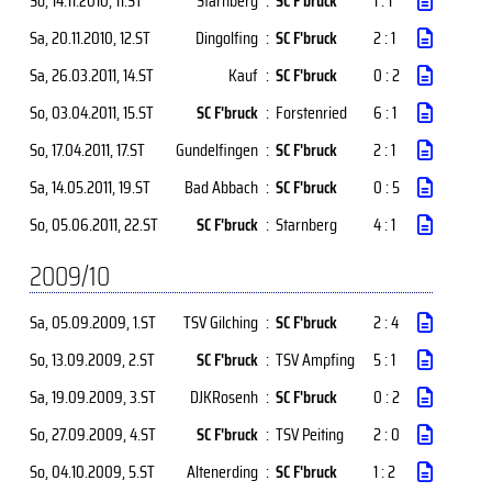
So, 14.11.2010
, 11.ST
Starnberg
:
SC F'bruck
1 : 1
Sa, 20.11.2010
, 12.ST
Dingolfing
:
SC F'bruck
2 : 1
Sa, 26.03.2011
, 14.ST
Kauf
:
SC F'bruck
0 : 2
So, 03.04.2011
, 15.ST
SC F'bruck
:
Forstenried
6 : 1
So, 17.04.2011
, 17.ST
Gundelfingen
:
SC F'bruck
2 : 1
Sa, 14.05.2011
, 19.ST
Bad Abbach
:
SC F'bruck
0 : 5
So, 05.06.2011
, 22.ST
SC F'bruck
:
Starnberg
4 : 1
2009/10
Sa, 05.09.2009
, 1.ST
TSV Gilching
:
SC F'bruck
2 : 4
So, 13.09.2009
, 2.ST
SC F'bruck
:
TSV Ampfing
5 : 1
Sa, 19.09.2009
, 3.ST
DJKRosenh
:
SC F'bruck
0 : 2
So, 27.09.2009
, 4.ST
SC F'bruck
:
TSV Peiting
2 : 0
So, 04.10.2009
, 5.ST
Altenerding
:
SC F'bruck
1 : 2