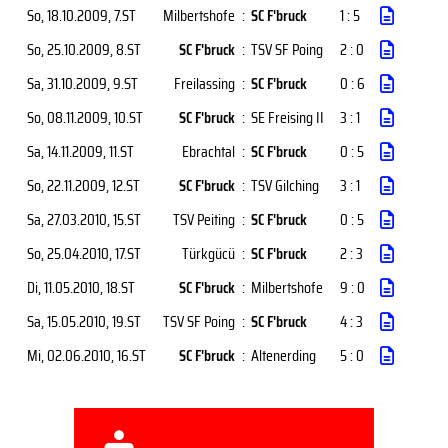
So, 18.10.2009
, 7.ST
Milbertshofe
:
SC F'bruck
1 : 5
So, 25.10.2009
, 8.ST
SC F'bruck
:
TSV SF Poing
2 : 0
Sa, 31.10.2009
, 9.ST
Freilassing
:
SC F'bruck
0 : 6
So, 08.11.2009
, 10.ST
SC F'bruck
:
SE Freising II
3 : 1
Sa, 14.11.2009
, 11.ST
Ebrachtal
:
SC F'bruck
0 : 5
So, 22.11.2009
, 12.ST
SC F'bruck
:
TSV Gilching
3 : 1
Sa, 27.03.2010
, 15.ST
TSV Peiting
:
SC F'bruck
0 : 5
So, 25.04.2010
, 17.ST
Türkgücü
:
SC F'bruck
2 : 3
Di, 11.05.2010
, 18.ST
SC F'bruck
:
Milbertshofe
9 : 0
Sa, 15.05.2010
, 19.ST
TSV SF Poing
:
SC F'bruck
4 : 3
Mi, 02.06.2010
, 16.ST
SC F'bruck
:
Altenerding
5 : 0