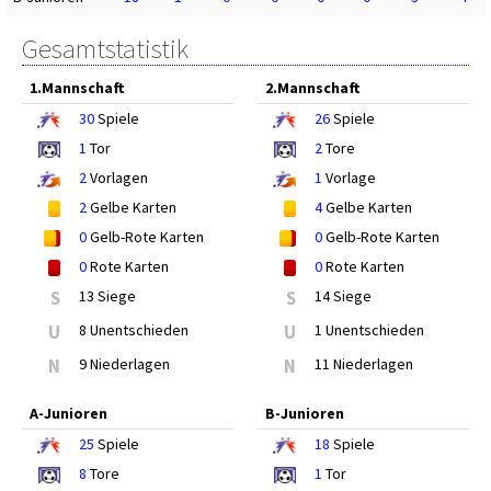
Gesamtstatistik
1.Mannschaft
2.Mannschaft
30
Spiele
26
Spiele
1
Tor
2
Tore
2
Vorlagen
1
Vorlage
2
Gelbe Karten
4
Gelbe Karten
0
Gelb-Rote Karten
0
Gelb-Rote Karten
0
Rote Karten
0
Rote Karten
S
13 Siege
S
14 Siege
U
8 Unentschieden
U
1 Unentschieden
N
9 Niederlagen
N
11 Niederlagen
A-Junioren
B-Junioren
25
Spiele
18
Spiele
8
Tore
1
Tor