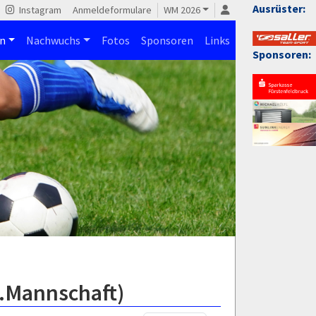
Ausrüster:
Instagram
Anmeldeformulare
WM 2026
n
Nachwuchs
Fotos
Sponsoren
Links
Sponsoren:
2.Mannschaft)