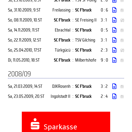
(1)
Sa, 31.10.2009
, 9.ST
Freilassing
:
SC F'bruck
0 : 6
(1)
So, 08.11.2009
, 10.ST
SC F'bruck
:
SE Freising II
3 : 1
(2)
Sa, 14.11.2009
, 11.ST
Ebrachtal
:
SC F'bruck
0 : 5
(1)
So, 22.11.2009
, 12.ST
SC F'bruck
:
TSV Gilching
3 : 1
(1)
So, 25.04.2010
, 17.ST
Türkgücü
:
SC F'bruck
2 : 3
(2)
Di, 11.05.2010
, 18.ST
SC F'bruck
:
Milbertshofe
9 : 0
(1)
2008/09
Sa, 21.03.2009
, 14.ST
DJKRosenh
:
SC F'bruck
3 : 2
(1)
Sa, 23.05.2009
, 20.ST
Ingolstadt II
:
SC F'bruck
2 : 4
(1)