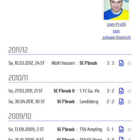
zum Profil
von
Johann Dietrich
2011/12
Sa, 10.03.2012
, 24.ST
Wolfr.hausen
:
SC F'bruck
3 : 3
(1)
2010/11
So, 27.03.2011
, 21.ST
SC F'bruck II
:
1. FC Ga.-Pa
3 : 2
(1)
Sa, 30.04.2011
, 30.ST
SC F'bruck
:
Landsberg
2 : 2
(1)
2009/10
So, 13.09.2009
, 2.ST
SC F'bruck
:
TSV Ampfing
5 : 1
(1)
So, 25.10.2009
, 8.ST
SC F'bruck
:
TSV SF Poing
2 : 0