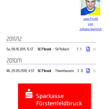
zum Profil
von
Johann Dietrich
2011/12
Sa, 08.10.2011
, 15.ST
SC F'bruck
:
SV Pullach
1 : 1
(1)
2010/11
Mi, 29.09.2010
, 4.ST
SC F'bruck
:
Thannhausen
3 : 0
(1)