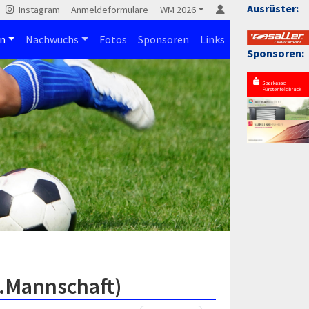
Ausrüster:
Instagram
Anmeldeformulare
WM 2026
n
Nachwuchs
Fotos
Sponsoren
Links
Sponsoren:
2.Mannschaft)