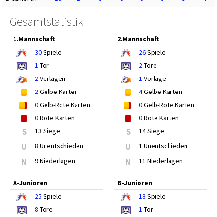
Gesamtstatistik
1.Mannschaft
2.Mannschaft
30
Spiele
26
Spiele
1
Tor
2
Tore
2
Vorlagen
1
Vorlage
2
Gelbe Karten
4
Gelbe Karten
0
Gelb-Rote Karten
0
Gelb-Rote Karten
0
Rote Karten
0
Rote Karten
S
13 Siege
S
14 Siege
U
8 Unentschieden
U
1 Unentschieden
N
9 Niederlagen
N
11 Niederlagen
A-Junioren
B-Junioren
25
Spiele
18
Spiele
8
Tore
1
Tor