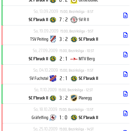
So, 13.09.2009
15:00
,
Bezirksliga - 8.ST
7 : 2
SC F'bruck II
SV R II
Sa, 19.09.2009
15:00
,
Bezirksliga - 9.ST
3 : 2
TSV Peiting
SC F'bruck II
So, 27.09.2009
15:00
,
Bezirksliga - 10.ST
2 : 1
SC F'bruck II
MTV Berg
So, 04.10.2009
15:00
,
Bezirksliga - 11.ST
2 : 1
SV Fuchstal
SC F'bruck II
So, 11.10.2009
15:00
,
Bezirksliga - 12.ST
3 : 2
SC F'bruck II
Planegg
So, 18.10.2009
15:00
,
Bezirksliga - 13.ST
1 : 0
Gräfelfing
SC F'bruck II
So, 25.10.2009
15:00
,
Bezirksliga - 14.ST