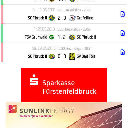
So, 16.05.2010
15:00
,
Bezirksliga - 28.ST
2 : 3
SC F'bruck II
Gräfelfing
Fr, 21.05.2010
19:30
,
Bezirksliga - 29.ST
1 : 2
TSV Grünwald
SC F'bruck II
Sa, 29.05.2010
15:00
,
Bezirksliga - 30.ST
0 : 3
SC F'bruck II
SV Bad Tölz