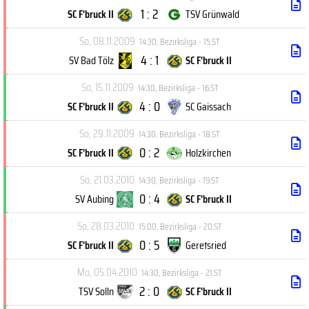
1 : 2
SC F'bruck II
TSV Grünwald
So, 08.11.2009
14:30
,
Bezirksliga - 15.ST
4 : 1
SV Bad Tölz
SC F'bruck II
So, 15.11.2009
14:30
,
Bezirksliga - 16.ST
4 : 0
SC F'bruck II
SC Gaissach
So, 29.11.2009
14:30
,
Bezirksliga - 18.ST
0 : 2
SC F'bruck II
Holzkirchen
So, 21.03.2010
14:30
,
Bezirksliga - 19.ST
0 : 4
SV Aubing
SC F'bruck II
So, 28.03.2010
15:00
,
Bezirksliga - 20.ST
0 : 5
SC F'bruck II
Geretsried
Mo, 05.04.2010
14:30
,
Bezirksliga - 21.ST
2 : 0
TSV Solln
SC F'bruck II