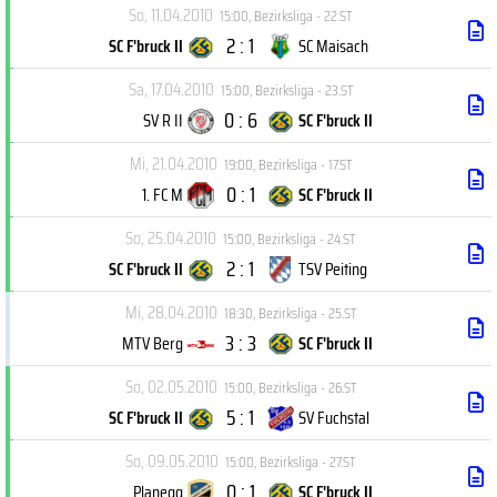
So, 11.04.2010
15:00
,
Bezirksliga - 22.ST
2 : 1
SC F'bruck II
SC Maisach
Sa, 17.04.2010
15:00
,
Bezirksliga - 23.ST
0 : 6
SV R II
SC F'bruck II
Mi, 21.04.2010
19:00
,
Bezirksliga - 17.ST
0 : 1
1. FC M
SC F'bruck II
So, 25.04.2010
15:00
,
Bezirksliga - 24.ST
2 : 1
SC F'bruck II
TSV Peiting
Mi, 28.04.2010
18:30
,
Bezirksliga - 25.ST
3 : 3
MTV Berg
SC F'bruck II
So, 02.05.2010
15:00
,
Bezirksliga - 26.ST
5 : 1
SC F'bruck II
SV Fuchstal
So, 09.05.2010
15:00
,
Bezirksliga - 27.ST
0 : 1
Planegg
SC F'bruck II