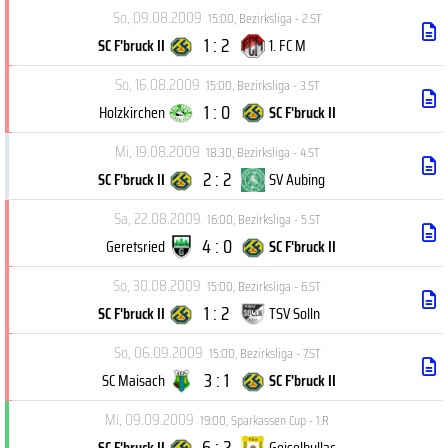
So, 09.08.2009
15:00
,
Bezirksliga - 2.ST
1 : 2
SC F'bruck II
1. FC M
So, 16.08.2009
15:00
,
Bezirksliga - 3.ST
1 : 0
Holzkirchen
SC F'bruck II
Mi, 19.08.2009
18:30
,
Bezirksliga - 4.ST
2 : 2
SC F'bruck II
SV Aubing
Sa, 22.08.2009
16:00
,
Bezirksliga - 5.ST
4 : 0
Geretsried
SC F'bruck II
So, 30.08.2009
15:00
,
Bezirksliga - 6.ST
1 : 2
SC F'bruck II
TSV Solln
So, 06.09.2009
15:00
,
Bezirksliga - 7.ST
3 : 1
SC Maisach
SC F'bruck II
Mi, 09.09.2009
19:00
,
Sparkassen Cup - 1.R
6 : 2
SC F'bruck II
Geiselbullac