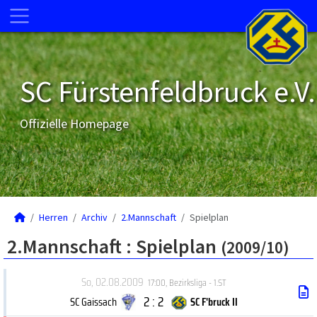
SC Fürstenfeldbruck e.V.
Offizielle Homepage
Herren
Archiv
2.Mannschaft
Spielplan
2.Mannschaft :
Spielplan
(2009/10)
So, 02.08.2009
17:00
,
Bezirksliga - 1.ST
2 : 2
SC Gaissach
SC F'bruck II