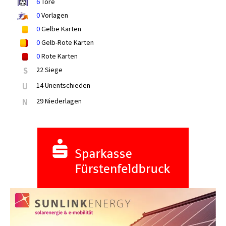
6
Tore
0
Vorlagen
0
Gelbe Karten
0
Gelb-Rote Karten
0
Rote Karten
S
22 Siege
U
14 Unentschieden
N
29 Niederlagen