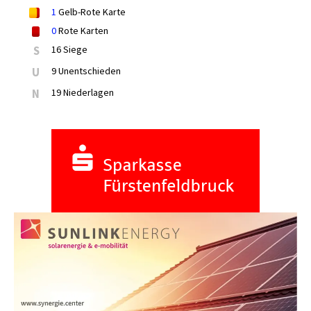
1
Gelb-Rote Karte
0
Rote Karten
S
16 Siege
U
9 Unentschieden
N
19 Niederlagen