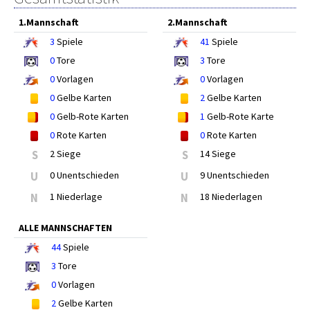
1.Mannschaft
2.Mannschaft
3
Spiele
41
Spiele
0
Tore
3
Tore
0
Vorlagen
0
Vorlagen
0
Gelbe Karten
2
Gelbe Karten
0
Gelb-Rote Karten
1
Gelb-Rote Karte
0
Rote Karten
0
Rote Karten
S
2 Siege
S
14 Siege
U
0 Unentschieden
U
9 Unentschieden
N
1 Niederlage
N
18 Niederlagen
ALLE MANNSCHAFTEN
44
Spiele
3
Tore
0
Vorlagen
2
Gelbe Karten