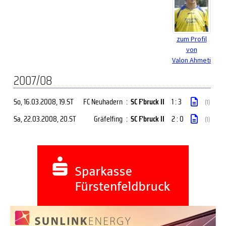
zum Profil
von
Valon Ahmeti
2007/08
So, 16.03.2008
, 19.ST
FC Neuhadern
:
SC F'bruck II
1 : 3
(1)
Sa, 22.03.2008
, 20.ST
Gräfelfing
:
SC F'bruck II
2 : 0
(1)