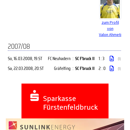
zum Profil
von
Valon Ahmeti
2007/08
So, 16.03.2008
, 19.ST
FC Neuhadern
:
SC F'bruck II
1 : 3
(1)
Sa, 22.03.2008
, 20.ST
Gräfelfing
:
SC F'bruck II
2 : 0
(1)