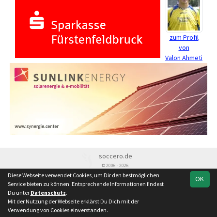
zum Profil
von
Valon Ahmeti
soccero.de
© 2006 - 2026
Diese Webseite verwendet Cookies, um Dir den bestmöglichen
OK
Besucherstatistik
Kontakt
Impressum
Datenschutz
Service bieten zu können. Entsprechende Informationen findest
Du unter
Datenschutz
.
Mit der Nutzung der Webseite erklärst Du Dich mit der
Verwendung von Cookies einverstanden.