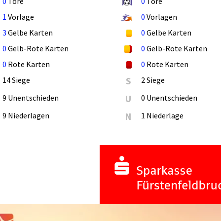
0
Tore
0
Tore
1
Vorlage
0
Vorlagen
3
Gelbe Karten
0
Gelbe Karten
0
Gelb-Rote Karten
0
Gelb-Rote Karten
0
Rote Karten
0
Rote Karten
14 Siege
S
2 Siege
9 Unentschieden
U
0 Unentschieden
9 Niederlagen
N
1 Niederlage