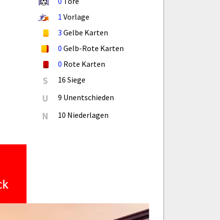
0
Tore
1
Vorlage
3
Gelbe Karten
0
Gelb-Rote Karten
0
Rote Karten
S
16 Siege
U
9 Unentschieden
N
10 Niederlagen