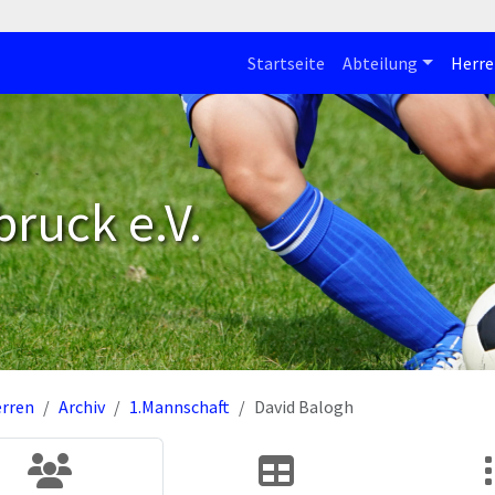
Startseite
Abteilung
Herre
bruck e.V.
rren
Archiv
1.Mannschaft
David Balogh