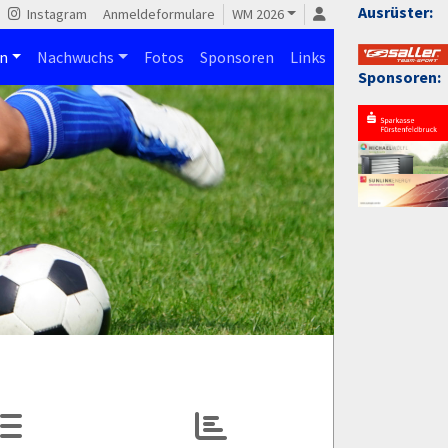
Ausrüster:
Instagram
Anmeldeformulare
WM 2026
n
Nachwuchs
Fotos
Sponsoren
Links
Sponsoren: