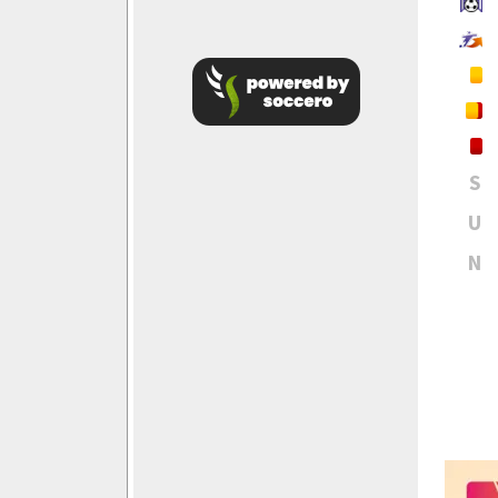
S
U
N