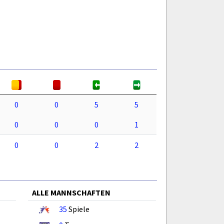
0
0
5
5
0
0
0
1
0
0
2
2
ALLE MANNSCHAFTEN
35
Spiele