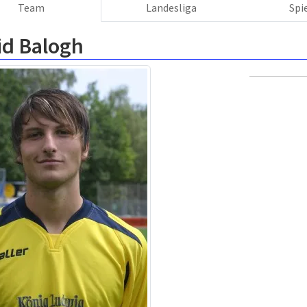
Team
Landesliga
Spi
id Balogh